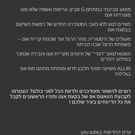
מפגע סביבתי במתחם G סביון: ערימות אשפה שלא פונו
מעוררות זעם
חוזרים לנוע ללא כאב: הסטנדרט החדש של רפואת השיקום
בבקעת אונו
מעגלים של היסטוריה: מהר הרצל ועד שכונות קריית אונו –
משפחת הרצל שבה הביתה
הסטארטאפ "דונדי" של היזמים מקריית אונו והבירה שנמכר
במיליוני דולרים
ALLIN משיקה חטיף חלבון חדש ופותחת מתחם פופ-אפ
בגלילות
רוצים להשאר מעודכנים ולדעת הכל לפני כולם? הצטרפו
לקבוצת הוואטס אפ של בקעת אונו ותהיו הראשונים לקבל
את כל הדיווחים בעיר שלכם !
ערוץ החדשות בyou tube