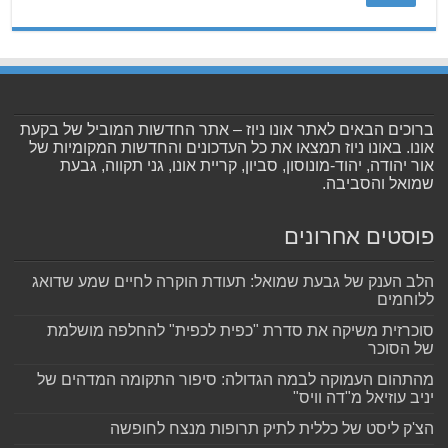
ברוכים הבאים לאתר אונו ניוז – אתר החדשות המוביל של בקעת
אונו. באונו ניוז תמצאו את כל העדכונים והחדשות המקומיות של
אור יהודה, יהוד-מונוסון, סביון, קריית אונו, גני תקווה, גבעת
שמואל והסביבה.
פוסטים אחרונים
הלב הענק של גבעת שמואל: תעודת הוקרה לחיים שמע שדואג
ללוחמים
סוכרזית משיקה את סדרת "כפית לכפית" להחלפה מושלמת
של הסוכר
מהתהום העמוקה לבמה הגדולה: סיפור התקומה המדהים של
יניב עוזיאל מ"דה וויס"
הצ'ק ליסט של כללית לתיק תרופות מנצח לחופשה