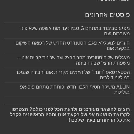
פוסטים אחרונים
מפגע סביבתי במתחם G סביון: ערימות אשפה שלא פונו
מעוררות זעם
חוזרים לנוע ללא כאב: הסטנדרט החדש של רפואת השיקום
בבקעת אונו
מעגלים של היסטוריה: מהר הרצל ועד שכונות קריית אונו –
משפחת הרצל שבה הביתה
הסטארטאפ "דונדי" של היזמים מקריית אונו והבירה שנמכר
במיליוני דולרים
ALLIN משיקה חטיף חלבון חדש ופותחת מתחם פופ-אפ
בגלילות
רוצים להשאר מעודכנים ולדעת הכל לפני כולם? הצטרפו
לקבוצת הוואטס אפ של בקעת אונו ותהיו הראשונים לקבל
את כל הדיווחים בעיר שלכם !