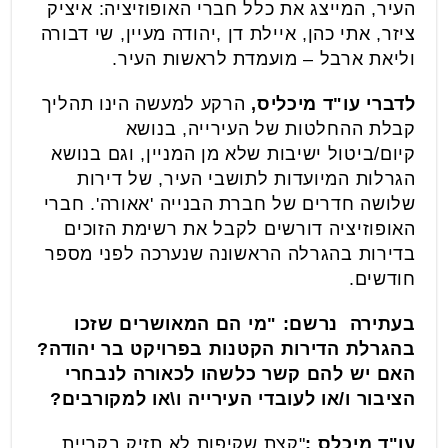
העיר, המייצג את כלל חברי האופוזיציה: איציק
ציזר, אתי כהן, איילת דן ,יהודה מעיין, שי דבורה
וליאת ארבל – מועמדת לראשות העיר.
לדברי עו"ד מיכליס,
הרקע למעשה הינו תהליך
קבלת ההחלטות של העירייה, בנושא
קיום/ביטול ישיבות שלא מן המניין, וגם בנושא
הגרלות המיועדות לתושבי העיר, של דירות
שלושה חדרים של חברת הבנייה 'אאורה'. חברי
האופוזיציה דורשים לקבל את רשימת הזוכים
בדירות בהגרלה הראשונה שנערכה לפני מספר
חודשים.
בעתירה נרשם
: "מי הם המאושרים שזכו
בהגרלת הדירות הקטנות בפרויקט בר יהודה?
האם יש להם קשר כלשהו לכאורה לנבחרי
הציבור ו/או לעובדי העירייה ו\או למקורבים?
עו"ד מיכלס :
"קצת שקיפות לא תזיק בקריית