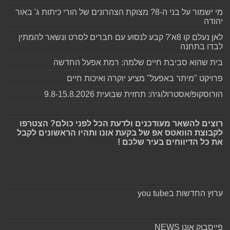
מי ישמור על בני ה-8? מצוקת הצהרונים של הורי כיתות ג' באור
יהודה
לאן נעלם קו 8א'? קבע לנסוע עם חברים לסרט ונשאר להמתין
לבדו בתחנה
בית שהוא סביבת חיים שלמה: רמת אפעל החדשה
פרויקט "מיתר באפעל" מציע יוקרה ואיכות חיים
הורוסקופ/אסטרולוגיה: תחזית שבועית 9.8-15.8.2026
רוצים להשאר מעודכנים ולדעת הכל לפני כולם? הצטרפו
לקבוצת הוואטס אפ של בקעת אונו ותהיו הראשונים לקבל
את כל הדיווחים בעיר שלכם !
ערוץ החדשות בyou tube
פייסבוק אונו NEWS