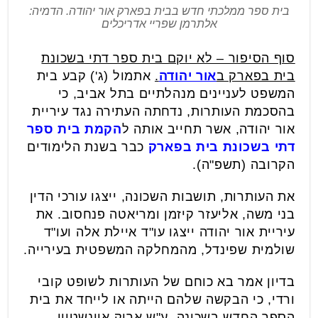
בית ספר ממלכתי חדש בבית בפארק אור יהודה. הדמיה:
אלתרמן שפריי אדריכלים
סוף הסיפור – לא יוקם בית ספר דתי בשכונת
בית בפארק ב
אור יהודה
.
אתמול (ג') קבע בית
המשפט לעניינים מנהלתיים בתל אביב, כי
בהסכמת העותרות, נדחתה העתירה נגד עיריית
אור יהודה, אשר תחייב אותה ל
הקמת בית ספר
דתי בשכונת בית בפארק
כבר בשנת הלימודים
הקרובה (תשפ"ה).
את העותרות, תושבות השכונה, ייצגו עורכי הדין
בני משה, אליעזר קיזמן ומריאטה פנחסוב. את
עיריית אור יהודה ייצגו עו"ד איילת אלה ועו"ד
שולמית שפינדל, מהמחלקה המשפטית בעירייה.
בדיון אמר בא כוחם של העותרות לשופט קובי
ורדי, כי הבקשה שלהם הייתה או לייחד את בית
הספר החדש בשכונה, ע"ש אריק איינשטיין,