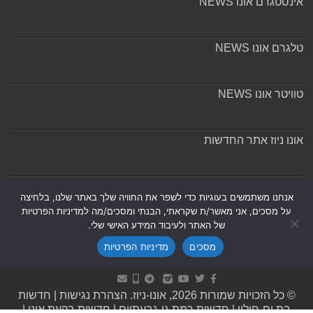
אינסטגרם אונו NEWS
טלגרם אונו NEWS
טוויטר אונו NEWS
אונו ניוז אתר החדשות
אודות ומערכת האתר
אנחנו משתמשים בעוגיות כדי לשפר את החוויה שלך באתר שלנו, בלחיצה
על מסכים, אני מאשר/ת שקראתי, הבנתי ומסכים/מה למדיניות הפרטיות
של האתר ולעיבוד המידע האישי שלי.
מסכים
מדיניות הפרטיות
Powered by
Nintay
© כל הזכויות שמורות 2026, אונו-ניוז.
הצהרת נגישות
|
חדשות
בת ים-חולון
|
חדשות רמת גן-גבעתיים
|
חדשות בקעת אונו
|