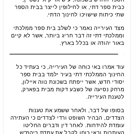
כבית ספר דתי, או לחילופין לייצר בבית הספר
שתי כיתות שישויכו לחינוך הדתי.
מצד העירייה נאמר כי לשלב בית ספר ממלכתי
וממלכתי דתי זה דבר חריג ביותר, אשר לא קיים
באור יהודה או בכלל בארץ.
עוד אמרו באי כוחה של העירייה, כי בעתיד כל
החינוך הממלכתי דתי בעיר ילמד בבית ספר
יסודי חדש, אשר ייפתח בשכונת נווה איילון,
מרחק נסיעה של כשבע דקות מבית בפארק,
לטענת העירייה.
בסופו של דבר, ולאחר ששמע את טענות
הצדדים, הבהיר השופט ורדי לצדדים כי העתירה
עומדת להידחות. לאחר דין ודברים החליטו
העותרות ובאי כוחן לקבל את עמדת ביהמ"ש