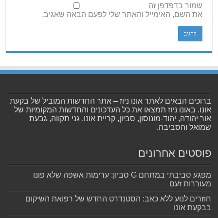
שמור בדפדפן זה
את השם, האימייל והאתר שלי לפעם הבאה שאגיב.
ברוכים הבאים לאתר אונו ניוז – אתר החדשות המוביל של בקעת
אונו. באונו ניוז תמצאו את כל העדכונים והחדשות המקומיות של
אור יהודה, יהוד-מונוסון, סביון, קריית אונו, גני תקווה, גבעת
שמואל והסביבה.
פוסטים אחרונים
מפגע סביבתי במתחם G סביון: ערימות אשפה שלא פונו
מעוררות זעם
חוזרים לנוע ללא כאב: הסטנדרט החדש של רפואת השיקום
בבקעת אונו