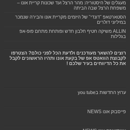
מעגלים של היסטוריה: מהר הרצל ועד שכונות קריית אונו –
משפחת הרצל שבה הביתה
הסטארטאפ "דונדי" של היזמים מקריית אונו והבירה שנמכר
במיליוני דולרים
ALLIN משיקה חטיף חלבון חדש ופותחת מתחם פופ-אפ
בגלילות
רוצים להשאר מעודכנים ולדעת הכל לפני כולם? הצטרפו
לקבוצת הוואטס אפ של בקעת אונו ותהיו הראשונים לקבל
את כל הדיווחים בעיר שלכם !
ערוץ החדשות בyou tube
פייסבוק אונו NEWS