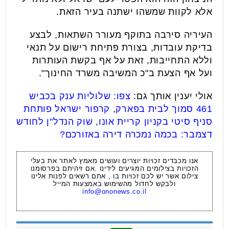
אלא לקוות שמשהו ישתנה בעיר הזאת.
העיריה סירבה בתוקף מעורר השתאות, לבצע
בדיקת עובדות, בצורת פתיחת רישום על תנאי
וללא התחייבות, זאת על אף בקשת העותרות
ועל אף הצעת ב"כ המשיבה משרד החינוך".
אולי יענין אותך גם:
צפו: שלוליות ענק בכביש
461 סמוך לבית בפארק
,
קרפור ישראל פותחת
סניף סיטי בקניון קריית אונו
,
שוק הנדל"ן לחודש
דצמבר: בכמה נמכרה דירה באזורכם?
אנו מכבדים זכויות יוצרים ועושים מאמץ לאתר את בעלי
הזכויות בצילומים המגיעים לידינו .אם זיהיתם בפרסומנו
צילום אשר יש לכם זכויות בו , אתם רשאים לפנות אלינו
ולבקש לחדול מהשימוש באמצעות המייל
info@ononews.co.il