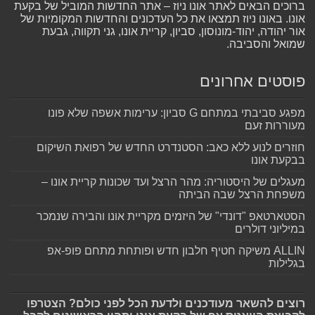
ברוכים הבאים לאתר אונו ניוז – אתר החדשות המוביל של בקעת
אונו. באונו ניוז תמצאו את כל העדכונים והחדשות המקומיות של
אור יהודה, יהוד-מונוסון, סביון, קריית אונו, גני תקווה, גבעת
שמואל והסביבה.
פוסטים אחרונים
מפגע סביבתי במתחם G סביון: ערימות אשפה שלא פונו
מעוררות זעם
חוזרים לנוע ללא כאב: הסטנדרט החדש של רפואת השיקום
בבקעת אונו
מעגלים של היסטוריה: מהר הרצל ועד שכונות קריית אונו –
משפחת הרצל שבה הביתה
הסטארטאפ "דונדי" של היזמים מקריית אונו והבירה שנמכר
במיליוני דולרים
ALLIN משיקה חטיף חלבון חדש ופותחת מתחם פופ-אפ
בגלילות
רוצים להשאר מעודכנים ולדעת הכל לפני כולם? הצטרפו