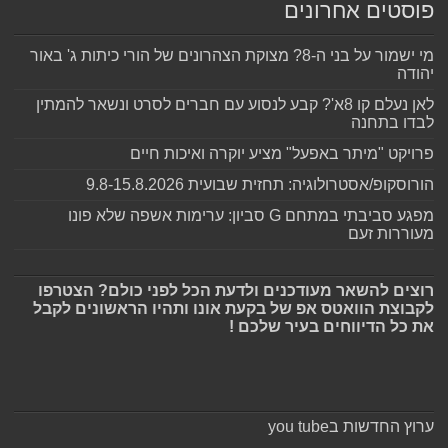
פוסטים אחרונים
מי ישמור על בני ה-8? מצוקת הצהרונים של הורי כיתות ג' באור
יהודה
לאן נעלם קו 8א'? קבע לנסוע עם חברים לסרט ונשאר להמתין
לבדו בתחנה
פרויקט "מיתר באפעל" מציע יוקרה ואיכות חיים
הורוסקופ/אסטרולוגיה: תחזית שבועית 9.8-15.8.2026
מפגע סביבתי במתחם G סביון: ערימות אשפה שלא פונו
מעוררות זעם
רוצים להשאר מעודכנים ולדעת הכל לפני כולם? הצטרפו
לקבוצת הוואטס אפ של בקעת אונו ותהיו הראשונים לקבל
את כל הדיווחים בעיר שלכם !
ערוץ החדשות בyou tube