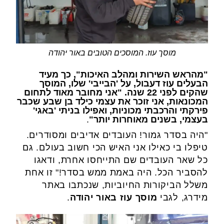
מוסך עוז. המוסכים הטובים באור יהודה
"מהראש השירות ומהלב האיכות",
כך מעיד
הבעלים עוז דעבול, על 'הבייבי' שלו, המוסך
שהקים לפני 22 שנה. "אני מחובר מאוד לתחום
המכונאות, אני זוכר את עצמי כילד בן שבע שכבר
פירקתי והרכבתי מכוניות, ואפילו בניתי 'באגי'
בעצמי, בשנים מאוחרות יותר"
.
"היה בסדר גמור! העובדים אדיבים ומסודרים.
טיפלו בי כאילו אני האיש הכי חשוב בעולם. גם
כל שאר העובדים שם התייחסו אחרת, ודאגו
להסביר הכל. היה באמת ממש בסדר!" זו אחת
משלל הביקורות החיוביות, שנכתבו באתר
מידרג, לגבי
מוסך עוז באור יהודה
.