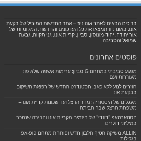
ברוכים הבאים לאתר אונו ניוז – אתר החדשות המוביל של בקעת
אונו. באונו ניוז תמצאו את כל העדכונים והחדשות המקומיות של
אור יהודה, יהוד-מונוסון, סביון, קריית אונו, גני תקווה, גבעת
שמואל והסביבה.
פוסטים אחרונים
מפגע סביבתי במתחם G סביון: ערימות אשפה שלא פונו
מעוררות זעם
חוזרים לנוע ללא כאב: הסטנדרט החדש של רפואת השיקום
בבקעת אונו
מעגלים של היסטוריה: מהר הרצל ועד שכונות קריית אונו –
משפחת הרצל שבה הביתה
הסטארטאפ "דונדי" של היזמים מקריית אונו והבירה שנמכר
במיליוני דולרים
ALLIN משיקה חטיף חלבון חדש ופותחת מתחם פופ-אפ
בגלילות