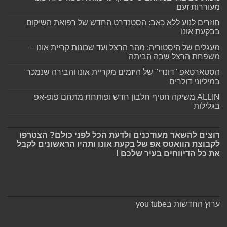
מעוררות זעם
חוזרים לנוע ללא כאב: הסטנדרט החדש של רפואת השיקום
בבקעת אונו
מעגלים של היסטוריה: מהר הרצל ועד שכונות קריית אונו –
משפחת הרצל שבה הביתה
הסטארטאפ "דונדי" של היזמים מקריית אונו והבירה שנמכר
במיליוני דולרים
ALLIN משיקה חטיף חלבון חדש ופותחת מתחם פופ-אפ
בגלילות
רוצים להשאר מעודכנים ולדעת הכל לפני כולם? הצטרפו
לקבוצת הוואטס אפ של בקעת אונו ותהיו הראשונים לקבל
את כל הדיווחים בעיר שלכם !
ערוץ החדשות בyou tube