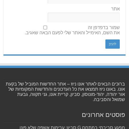
אתר
שמור בדפדפן זה
את השם, האימייל והאתר שלי לפעם הבאה שאגיב.
ברוכים הבאים לאתר אונו ניוז – אתר החדשות המוביל של בקעת
אונו. באונו ניוז תמצאו את כל העדכונים והחדשות המקומיות של
אור יהודה, יהוד-מונוסון, סביון, קריית אונו, גני תקווה, גבעת
שמואל והסביבה.
פוסטים אחרונים
מפגע סביבתי במתחם G סביון: ערימות אשפה שלא פונו