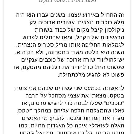
צילום: באדיבות שאולי בסקינד
זה התחיל באירוע עצמו. בשנים עברו הוא היה
מלא כוכבים נוצצים. עשורים ארוכים ג'ק
ניקולסון קיבל מקום של כבוד בשורות
הראשונות של הקהל, ומאז שהחליט לפרוש
לגמלאות החליפה אותו מריל סטריפ הנצחית.
השנה היא בלטה מאוד בחסרונה, ולא רק היא.
יש להוליווד שורה ארוכה של כוכבים ענקיים
שפשוט החליטו להדיר את רגליהם מהטקס, או
פשוט לא להגיע מלכתחילה.
לראשונה בכמעט שני עשורים שבהם אני צופה
בטקס, מצאתי את עצמי מסתכל על הרבה
"כוכבים" שעלו לבמה כדי להגיש פרסים, או
כאלו שהמצלמה חלפה עליהם במהלך הטקס,
מגרד את הפדחת ומנסה להבין: מי האנשים
האלה לעזאזל? איפה כל האגדות החיות, כמו
מורגן פרימן, קלינט איסטווד, סמיואל ג'קסון