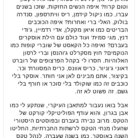
וטום קרוז? איפה הנשים החזקות, שזכו בשנים
עברו, כמו ניקול קידמן, ריס וויתרספון, סנדרה
בולוק, האלי ברי ואחרות? איפה הכוכבים
הבריטים כמו איאן מקקלן, אדי רדמיין, ג'ודי
דנץ, מגי סמית' ועוד כולם עם הילת אוסקרים
בעברם? ואיפה כל הקאסט של שוברי קופות כמו
הנוקמים? חוץ מסקרלט ג'והנסן וברי לרסון
האלוהיות. חסרו לי בקהל הפרצופים של רוברט
דאוני ג'וניור, כריס אוונס, כריס המסוורת' וכו'.
בקיצור, אתם מבינים לאן אני חותר. אוסקר בלי
כוכבים זה כמו שוקולד בלי סוכר או חורף בלי
גשם. זה פשוט לא זה.
אבל בואו נעבור למתאבן העיקרי, שנתקע לי כמו
אבן בגרון, והוא עודף הפוליטיקלי קורקט של
הטקס. מרוב נבירה בעברם ובפוסטים היסטורי
שהעלו מנחי הטקס לרשתות החברתיות, החליטו
השנה באוסקר, כמו בשנה שעברה, לנהל טקס