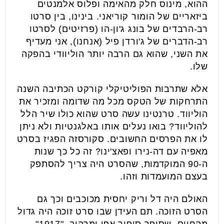
ההוא, מינוס חלק מהאימה ופלוס אלמנטים
ביזאריים של הומור קוריאני. בינינו, בין סרטו
רב-הרבדים של בונג ג'ון-הו (פרזיטים) לסרטו
רב-הדברים של ג'ורדן פיל (אנחנו), אני מעדיף
את השני, שהוא גם הרבה יותר הוליוודי בהפקה
שלו.
אלא שתרבות הפוליטיקלי קורקט הכתיבה השנה
התרחקות של הטקס מכל מה שדומה ומזכיר את
הוליווד. טרנטינו עשה סרט שהוא כולו שיר הלל
להוליווד? בואו נעלים אותו באלגנטיות ולא ניתן
לו את הפרסים החשובים. סקורסזה הפגיז בסרט
מאפיה עם דה-נירו ופאצ'ינו? זה כל כך שנות
ה-90 המוקדמות, שהסרט היה צריך להסתפק
בעצם המועמדות וזהו.
האולם היה דל וריק יחסית מכוכבים וכך גם
הסרט הזוכה. תם העידן שבו סרט זוכה היה גדול
מהחיים, שסיפר סיפור אפי ומרהיב. "1917",