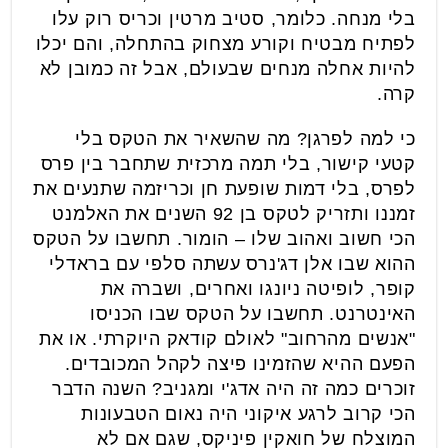
בלי מנחה. כלומר, סטיב מרטין וכריס רוק עלו
לפתיח מבטיח וקורע מצחוק בהתחלה, והם יכלו
להיות אחלה מנחים שבעולם, אבל זה כמובן לא
קרה.
כי למה לפרגן? מה שהשאיר את הטקס בלי
קטעי קישור, בלי תמה מרכזית שתחבר בין פרס
לפרס, בלי דמות שופעת חן וכריזמה שתנעים את
זמננו ותזריק לטקס בן 92 השנים את האלמנט
הכי חשוב ואהוב שלו – הומור. תחשבו על הטקס
ההוא שבו אלן דג'נרס עשתה סלפי עם בראדלי
קופר, לופיטה ניונגו ואחרים, ושברה את
האינטרנט. תחשבו על הטקס שבו הכניסו
"אנשים מהרחוב" לאולם קודאק היוקרתי. או את
הפעם ההיא שהזמינו פיצה לקהל המכובדים.
זוכרים כמה זה היה אדג'י ומגניב? השנה הדבר
הכי קרוב לרגע איקוני היה נאום הטבעונות
המוצלח של חואקין פיניקס, שגם אם לא