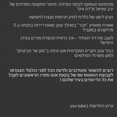
מהתהום העמוקה לבמה הגדולה: סיפור התקומה המדהים של
יניב עוזיאל מ"דה וויס"
הצ'ק ליסט של כללית לתיק תרופות מנצח לחופשה
אאורה ומועדון "חבר" במהלך ענק: מאות דירות בהנחה ב-5
פרויקטים במקביל
לעצב את דור העתיד – איך נראית הכשרת מורים בעידן
החדש?
כבוד ענק: הקריה האקדמית אונו זכתה ב"מגן שר הביטחון"
למען משרתי המילואים
רוצים להשאר מעודכנים ולדעת הכל לפני כולם? הצטרפו
לקבוצת הוואטס אפ של בקעת אונו ותהיו הראשונים לקבל
את כל הדיווחים בעיר שלכם !
ערוץ החדשות בyou tube