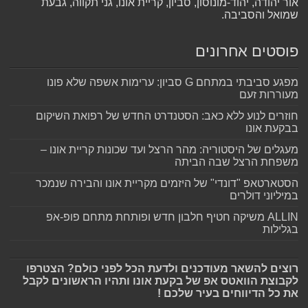
אור יהודה, יהוד-מונוסון, סביון, קריית אונו, גני תקווה, גבעת
שמואל והסביבה.
פוסטים אחרונים
מפגע סביבתי במתחם G סביון: ערימות אשפה שלא פונו
מעוררות זעם
חוזרים לנוע ללא כאב: הסטנדרט החדש של רפואת השיקום
בבקעת אונו
מעגלים של היסטוריה: מהר הרצל ועד שכונות קריית אונו –
משפחת הרצל שבה הביתה
הסטארטאפ "דונדי" של היזמים מקריית אונו והבירה שנמכר
במיליוני דולרים
ALLIN משיקה חטיף חלבון חדש ופותחת מתחם פופ-אפ
בגלילות
רוצים להשאר מעודכנים ולדעת הכל לפני כולם? הצטרפו
לקבוצת הוואטס אפ של בקעת אונו ותהיו הראשונים לקבל
את כל הדיווחים בעיר שלכם !