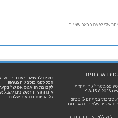
אתר שלי לפעם הבאה שאגיב.
טים אחרונים
רוצים להשאר מעודכנים ולדע
הכל לפני כולם? הצטרפו
סקופ/אסטרולוגיה: תחזית
לקבוצת הוואטס אפ של בקעת
9.8-15.8.2
אונו ותהיו הראשונים לקבל א
כל הדיווחים בעיר שלכם !
מפגע סביבתי במתחם G סביון:
ות אשפה שלא פונו מעוררות
ים לנוע ללא כאב: הסטנדרט