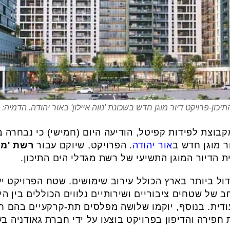
כון-פרויקט דיור מוגן חדש בשכונת 'נווה איילון' באור יהודה. הדמיה: DVISION3
קבוצת לפידות קפיטל, הודיעה היום (חמישי) כי נבחרה 
 מוגן חדש ב
אור יהודה
. הפרויקט, שיוקם עבור
רשת 'מגד
ית הדיור המוגן התשיעי של רשת מגדלי הים התיכון.
וון רחב של שטחים ציבוריים ושירותיים נלווים הכוללים בי
ודית. בנוסף, יוקמו שלושה מפלסים תת-קרקעיים בהם חני
ת חפירה והדיפון בפרויקט בוצעו על ידי חברת גאודניה