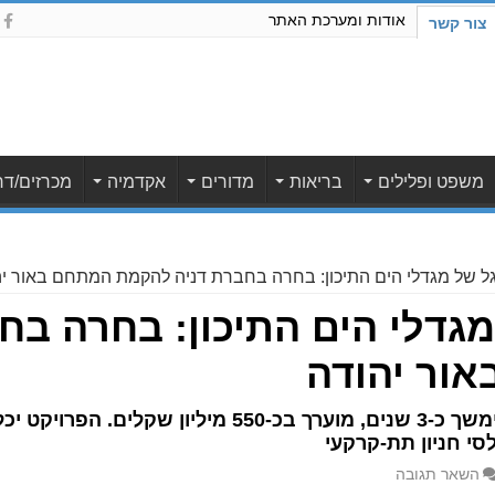
אודות ומערכת האתר
צור קשר
משפט ופלילים
בריאות
מדורים
אקדמיה
מכרזים/דר
גל של מגדלי הים התיכון: בחרה בחברת דניה להקמת המתחם באור י
גדלי הים התיכון: בחרה בח
ור יהודה
סי חניון תת-קרקעי
השאר תגובה