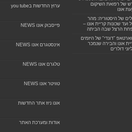
 של רפואת השיקום
ערוץ החדשות בyou tube
ת אונו
ים של היסטוריה: מהר
 ועד שכונות קריית אונו –
פייסבוק אונו NEWS
חת הרצל שבה הביתה
רטאפ "דונדי" של היזמים
ית אונו והבירה שנמכר
אינסטגרם אונו NEWS
וני דולרים
טלגרם אונו NEWS
טוויטר אונו NEWS
אונו ניוז אתר החדשות
אודות ומערכת האתר