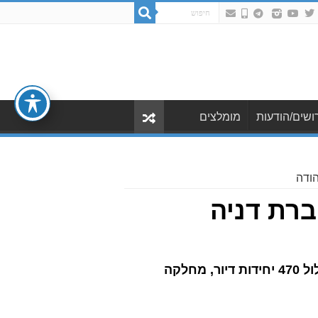
ושים/הודעות
מומלצים
הודה
ברת דניה
היקף העבודות בפרויקט, שצפוי להימשך כ-3 שנים, מוערך בכ-550 מיליון שקלים. הפרויקט יכלול 470 יחידות דיור, מחלקה