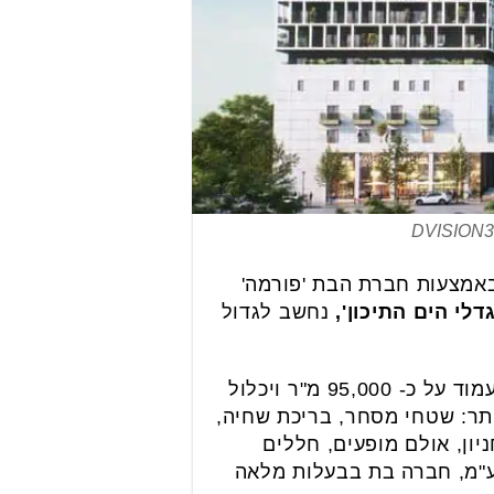
באמצעות חברת הבת 'פורמה'
לי הים התיכון',
נחשב לגדול
מדובר בפרויקט הדיור המוגן הגדול ביותר בארץ הכולל עירוב שימושים. שטח הפרויקט יעמוד על כ- 95,000 מ"ר ויכלול
ן היתר: שטחי מסחר, בריכת שחיה,
ון, אולם מופעים, חללים
 בע"מ, חברה בת בבעלות מלאה