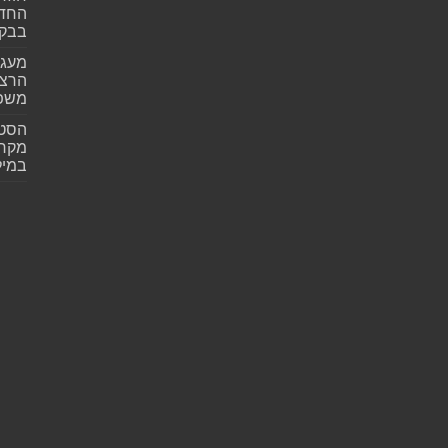
החדש
בבקע
מעגל
הרצל
משפ
הסטא
מקרי
במילי