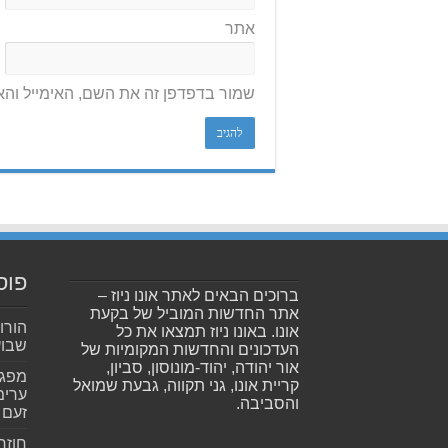
אתר
שמור בדפדפן זה את השם, האימייל וה
פוס
ברוכים הבאים לאתר אונו ניוז –
אתר החדשות המוביל של בקעת
הורו
אונו. באונו ניוז תמצאו את כל
שבועית 026
העדכונים והחדשות המקומיות של
אור יהודה, יהוד-מונוסון, סביון,
קריית אונו, גני תקווה, גבעת שמואל
ערימ
והסביבה.
זעם
חוזר