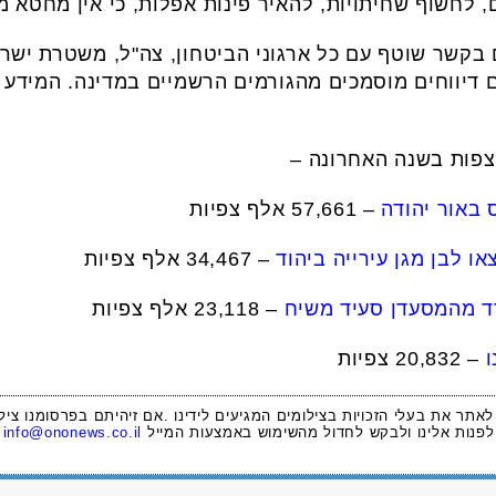
, לחשוף שחיתויות, להאיר פינות אפלות, כי אין מחטא 
 בקשר שוטף עם כל ארגוני הביטחון, צה"ל, משטרת ישרא
 דיווחים מוסמכים מהגורמים הרשמיים במדינה. המידע 
צפות בשנה האחרונה –
 באור יהודה
– 57,661 אלף צפיות
או לבן מגן עירייה ביהוד
– 34,467 אלף צפיות
רד מהמסעדן סעיד משיח
– 23,118 אלף צפיות
ו
– 20,832 צפיות
 לאתר את בעלי הזכויות בצילומים המגיעים לידינו .אם זיהיתם בפרסומנו ציל
לפנות אלינו ולבקש לחדול מהשימוש באמצעות המייל
info@ononews.co.il