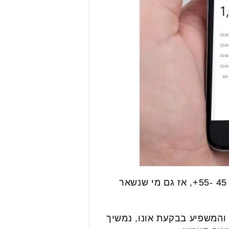
חושבים שרק הצעירים חזקים בטכנולגיה? תתפלאו, 32% מגולשי האתר הם בין הגילאים 45 -55+, אז גם מי שנשאר
והמשפיע בבקעת אונו, נמשיך