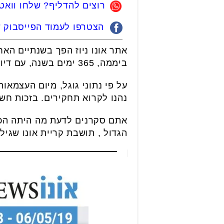
רוצים להדליף? שלחו ווא
הצטרפו לעמוד הפייסבוק של
ביממה, 365 ימים בשנה, עם דיווחים חיים וישירים באירועי חירום לצד עדכון שוטף על כל הנעשה בעיר.
על פי נתוני גוגל, מיום העצמאו
נהנו לקרוא תחקירים. בזכות חשי
אתם סקרנים לדעת מה היתה הכתבה הכי נצפית
הגדול , תושבת קריית אונו שגיל