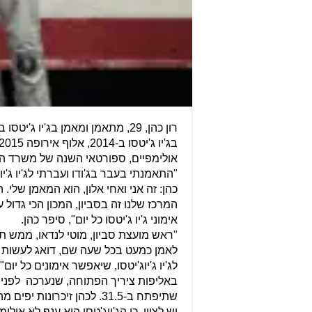
רון כהן, 29, מתאמן ומאמן בג'י
אולימפיים, ספורטאי השנה של משרד הספורט ב- 2015 ואלוף טרי בתחר
כהן: זה אני ואחי אלון, הוא המאמן שלי
אימוני ג'יו ג'יטסו כל יום", סיפר כהן.
"ראש מועצת סביון, מוטי לנדאו, ממש ת
לאמן כמעט בכל שעה שם, דואג לעשות 
לג'יו ג'יוג'יטסו, שיאפשר אימונים כל יום
שתיפתח ב-31.5. לכהן זיכרונות יפים מהאליפות, אחרי שזכה בתואר ב-2015. כעת, הוא יתמודד בקטגוריית משקל של 62 קילו.
יש לציין, כי הג'יוג'טסו הוא ענף לא א