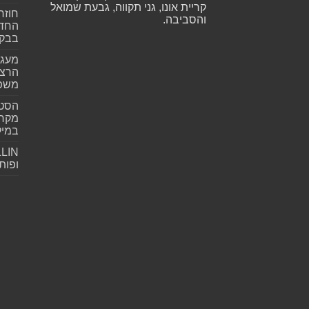
קריית אונו, גני תקווה, גבעת שמואל
חוזר
והסביבה.
החדש
בבקע
מעגל
הרצל
משפ
הסטא
מקרי
במילי
ופות