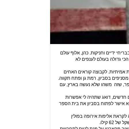
בבריחי ידיים וחניקות. כהן, אלוף עולם
 העולם, תחרות הספורט הכי גדולה בעולם לענפים לא
אמיתי ומתאים לסיטואציות אמיתיות. לקבוצה קוראים האחים
מסניפים בסביון, רמת גן ופתח תקווה.
נו ממש נפתח שם בית ספר, שזה משהו שלא נעשה בארץ, עם
ם חדשים, דואג שתהיה לי אפשרות
א אישר לפתוח בסביון את בית הספר
כהן במקום ה-1, במה שמהווה הכנה אחרונה לקראת אליפות אירופה בפולין
קצוב מהארגון על מנת לטוס לתחרויות