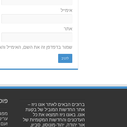
אימייל
אתר
שמור בדפדפן זה את השם, האימייל וה
פוס
ברוכים הבאים לאתר אונו ניוז –
אתר החדשות המוביל של בקעת
אונו. באונו ניוז תמצאו את כל
ערימ
העדכונים והחדשות המקומיות של
זעם
אור יהודה, יהוד-מונוסון, סביון,