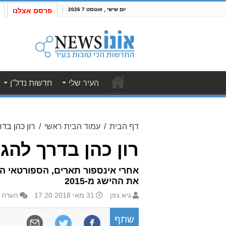
יום שישי , אוגוסט 7 2026
פרסם אצלנו
העיר שלי
חדשות נדל"ן
דף הבית
/
עמוד הבית ראשי
/
רון כהן בדר
רון כהן בדרך להגן
אחרי אינספור תארים, הספורטאי ה
את ההישג מ-2015
גיא גפן
31 מאי 2018 17:20
הערה 
שתף