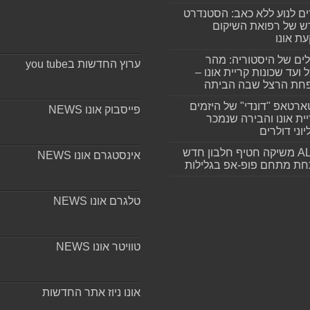
ים לנוע ללא כאב: הסטנדרט
 של רפואת השיקום
ת אונו
ים של היסטוריה: מהר
ערוץ החדשות בyou tube
 ועד שכונות קריית אונו –
חת הרצל שבה הביתה
רטאפ "דונדי" של היזמים
פייסבוק אונו NEWS
ית אונו והבירה שנמכר
וני דולרים
ALLIN משיקה חטיף חלבון חדש
אינסטגרם אונו NEWS
חת מתחם פופ-אפ בגלילות
טלגרם אונו NEWS
טוויטר אונו NEWS
אונו ניוז אתר החדשות