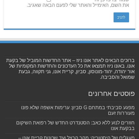
את השם, האימייל והאתר שלי לפעם הבאה שאגיב.
ברוכים הבאים לאתר אונו ניוז – אתר החדשות המוביל של בקעת
אונו. באונו ניוז תמצאו את כל העדכונים והחדשות המקומיות של
אור יהודה, יהוד-מונוסון, סביון, קריית אונו, גני תקווה, גבעת
שמואל והסביבה.
פוסטים אחרונים
מפגע סביבתי במתחם G סביון: ערימות אשפה שלא פונו
מעוררות זעם
חוזרים לנוע ללא כאב: הסטנדרט החדש של רפואת השיקום
בבקעת אונו
מעגלים של היסטוריה: מהר הרצל ועד שכונות קריית אונו –