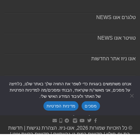
טלגרם אונו NEWS
טוויטר אונו NEWS
אונו ניוז אתר החדשות
אודות ומערכת האתר
אנחנו משתמשים בעוגיות כדי לשפר את החוויה שלך באתר שלנו, בלחיצה
על מסכים, אני מאשר/ת שקראתי, הבנתי ומסכים/מה למדיניות הפרטיות
של האתר ולעיבוד המידע האישי שלי.
מסכים
מדיניות הפרטיות
Powered by
Nintay
© כל הזכויות שמורות 2026, אונו-ניוז.
הצהרת נגישות
|
חדשות
בת ים-חולון
|
חדשות רמת גן-גבעתיים
|
חדשות בקעת אונו
|