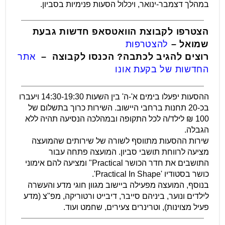
במהלך דצמבר-ינואר, ויכלול הסעות פנימיות בסביון.
הצטרפו לקבוצת הוואטסאפ חדשות גבעת
שמואל –
להצטרפות
רוצים להגיב לכתבה? הכנסו לקבוצה –
אתר
החדשות של בקעת אונו
ההסעות יפעלו בימים א'-ה' בין השעות 14:30-19:30 ויעברו
בכ-20 תחנות ברחבי היישוב. השירות כרוך בתשלום של
100 ₪ לילד/ה לכל התקופה ובמהלכה הנסיעה תהיה ללא
הגבלה.
שירות ההסעות מתווסף לשורה של שירותים שהמועצה
מציעה לרווחת תושבי סביון. המועצה פתחה עבור
התושבים את חדר הכושר Practical" ומציעה להם אימוני
כושר בסטודיו 'Practical In Shape'.
בנוסף, המועצה מפעילה ביישוב מגוון חוגי מדע והעשרה
לילדים ונוער, ביניהם סייבר, דיבייט ורטוריקה, מפ"צ (מדע
פעיל מצוינות), וטרינרים צעירים, שחמט ועוד.