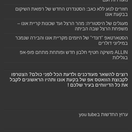
חוזרים לנוע ללא כאב: הסטנדרט החדש של רפואת השיקום
בבקעת אונו
מעגלים של היסטוריה: מהר הרצל ועד שכונות קריית אונו –
משפחת הרצל שבה הביתה
הסטארטאפ "דונדי" של היזמים מקריית אונו והבירה שנמכר
במיליוני דולרים
ALLIN משיקה חטיף חלבון חדש ופותחת מתחם פופ-אפ
בגלילות
רוצים להשאר מעודכנים ולדעת הכל לפני כולם? הצטרפו
לקבוצת הוואטס אפ של בקעת אונו ותהיו הראשונים לקבל
את כל הדיווחים בעיר שלכם !
ערוץ החדשות בyou tube