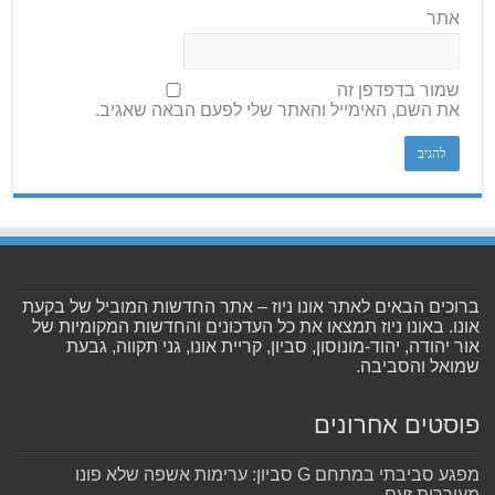
אתר
שמור בדפדפן זה
את השם, האימייל והאתר שלי לפעם הבאה שאגיב.
ברוכים הבאים לאתר אונו ניוז – אתר החדשות המוביל של בקעת
אונו. באונו ניוז תמצאו את כל העדכונים והחדשות המקומיות של
אור יהודה, יהוד-מונוסון, סביון, קריית אונו, גני תקווה, גבעת
שמואל והסביבה.
פוסטים אחרונים
מפגע סביבתי במתחם G סביון: ערימות אשפה שלא פונו
מעוררות זעם