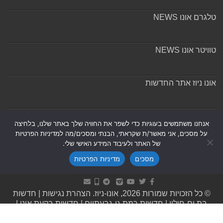
טלגרם אונו NEWS
טוויטר אונו NEWS
אונו ניוז אתר החדשות
אודות ומערכת האתר
אנחנו משתמשים בעוגיות כדי לשפר את החוויה שלך באתר שלנו, בלחיצה
על מסכים, אני מאשר/ת שקראתי, הבנתי ומסכים/מה למדיניות הפרטיות
של האתר ולעיבוד המידע האישי שלי.
מסכים
מדיניות הפרטיות
Powered by
Nintay
© כל הזכויות שמורות 2026, אונו-ניוז.
הצהרת נגישות
|
חדשות
בת ים-חולון
|
חדשות רמת גן-גבעתיים
|
חדשות בקעת אונו
|
תקנון אתר ומדיניות פרטיות
|
מדיניות תיקונים ושקיפות