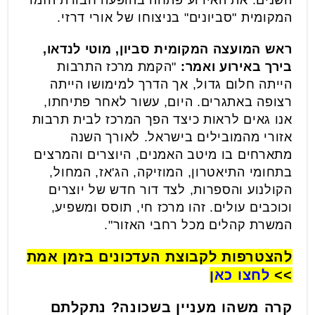
השנים. את האירוע פתחה בהופעה חבורת הזמר
המקומית "סביונים" בניצוחו של אורי דרזי.
ראש המועצה המקומית סביון, מוטי לנדאו,
בירך באירוע ואמר:
"הקמת מרכז התרבות
הייתה חלום גדול, אך הדרך למימושו הייתה
רצופה באתגרים. היום, עשור לאחר פתיחתו,
אנו גאים לראות כיצד הפך המרכז לבית תרבות
אזורי מהמובילים בישראל. לאורך השנה
מתארחים בו מיטב האמנים, היוצרים והמרצים
בתחומי התיאטרון, המוזיקה, הג'אז, המחול,
הקולנוע והספרות, לצד דור חדש של יוצרים
וכוכבים עולים. זהו מרכז חי, תוסס ומשפיע,
המשרת קהלים מכל רחבי האזור".
להצטרפות לקבוצת העדכונים בזמן אמת
>>
לחצו כאן
קרה משהו מעניין בשכונה? נתקלתם