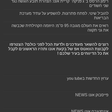
רימון הרסס ב"ג'פניקה" קריית אונו: הצהרת תובע הוגשה נגד
שני חשודים
להוביל שינוי. לפתח פתרונות. להשפיע על עתיד מערכת
הבריאות
רואים את העולם מגובה 95 ס"מ: היוזמה הקהילתית שכבשה
את גני תקווה
רוצים להשאר מעודכנים ולדעת הכל לפני כולם? הצטרפו
לקבוצת הוואטס אפ של בקעת אונו ותהיו הראשונים לקבל
את כל הדיווחים בעיר שלכם !
ערוץ החדשות בyou tube
פייסבוק אונו NEWS
אינסטגרם אונו NEWS