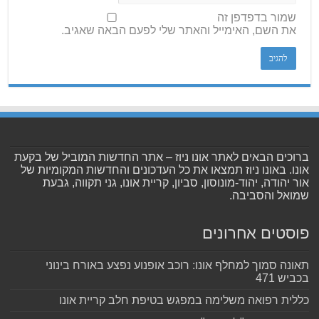
שמור בדפדפן זה
את השם, האימייל והאתר שלי לפעם הבאה שאגיב.
ברוכים הבאים לאתר אונו ניוז – אתר החדשות המוביל של בקעת
אונו. באונו ניוז תמצאו את כל העדכונים והחדשות המקומיות של
אור יהודה, יהוד-מונוסון, סביון, קריית אונו, גני תקווה, גבעת
שמואל והסביבה.
פוסטים אחרונים
תאונה סמוך למחלף אונו: רוכב אופנוע נפצע באורח בינוני
בכביש 471
כללית רפואה משלימה במפגש בטיפת חלב קריית אונו