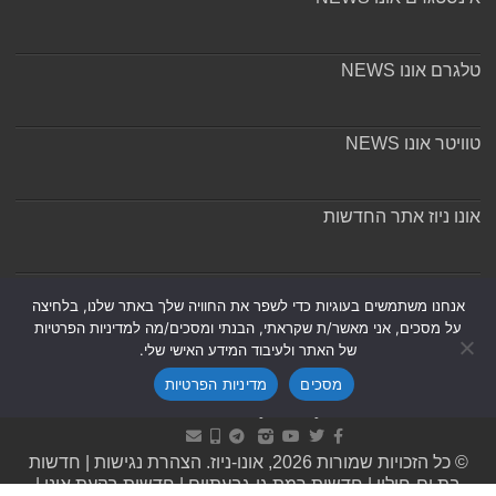
טלגרם אונו NEWS
טוויטר אונו NEWS
אונו ניוז אתר החדשות
אודות ומערכת האתר
אנחנו משתמשים בעוגיות כדי לשפר את החוויה שלך באתר שלנו, בלחיצה
על מסכים, אני מאשר/ת שקראתי, הבנתי ומסכים/מה למדיניות הפרטיות
של האתר ולעיבוד המידע האישי שלי.
מסכים
מדיניות הפרטיות
Powered by
Nintay
© כל הזכויות שמורות 2026, אונו-ניוז.
הצהרת נגישות
|
חדשות
בת ים-חולון
|
חדשות רמת גן-גבעתיים
|
חדשות בקעת אונו
|