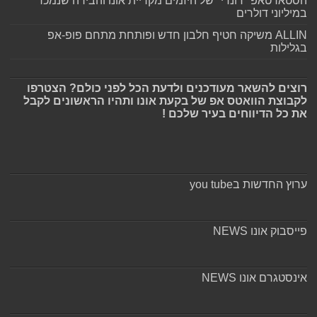
הסטארטאפ "דונדי" של היזמים מקריית אונו והבירה שנמכר
במיליוני דולרים
ALLIN משיקה חטיף חלבון חדש ופותחת מתחם פופ-אפ
בגלילות
רוצים להשאר מעודכנים ולדעת הכל לפני כולם? הצטרפו
לקבוצת הוואטס אפ של בקעת אונו ותהיו הראשונים לקבל
את כל הדיווחים בעיר שלכם !
ערוץ החדשות בyou tube
פייסבוק אונו NEWS
אינסטגרם אונו NEWS