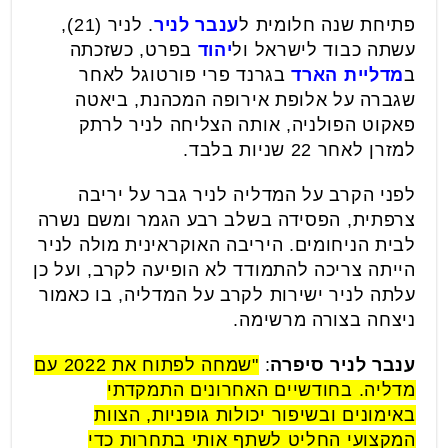
פתיחת שנה חלומית ל
ענבר לניר
. לניר (21),
עשתה כבוד לישראל ול
יהוד
בפרט, כשזכתה
ב
מדליית הארד
בגרנד פרי פורטוגל לאחר
שגברה על אלופת אירופה המכהנת, ביאטה
פאקוט הפולניה, אותה הצליחה לניר לרתק
למזרן לאחר 22 שניות בלבד.
לפני הקרב על המדליה לניר גבר על יריבה
צרפתית, הפסידה בשלב רבע הגמר ומשם נשרה
לבית הניחומים. היריבה האוקראינית מולה לניר
הייתה צריכה להתמודד לא הופיעה לקרב, ועל כן
עלתה לניר ישירות לקרב על המדליה, בו כאמור
ניצחה בצורה מרשימה.
ענבר לניר סיפרה
:
"שמחה לפתוח את 2022 עם
מדליה. בחודשיים האחרונים התמקדתי
באימונים ובשיפור יכולות גופניות, הצוות
המקצועי החליט לשתף אותי בתחרות כדי