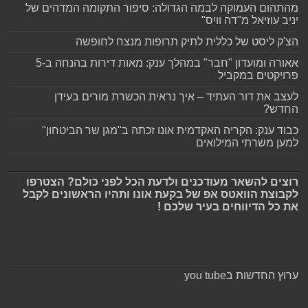
מהתהום העמוקה לבמה הגדולה: סיפור התקומה המדהים של
יניב עוזיאל מ"דה וויס"
הצ'ק ליסט של כללית לתיק תרופות מנצח לחופשה
אאורה ומועדון "חבר" במהלך ענק: מאות דירות בהנחה ב-5
פרויקטים במקביל
לעצב את דור העתיד – איך נראית הכשרת מורים בעידן
החדש?
כבוד ענק: הקריה האקדמית אונו זכתה ב"מגן שר הביטחון"
למען משרתי המילואים
רוצים להשאר מעודכנים ולדעת הכל לפני כולם? הצטרפו
לקבוצת הוואטס אפ של בקעת אונו ותהיו הראשונים לקבל
את כל הדיווחים בעיר שלכם !
ערוץ החדשות בyou tube