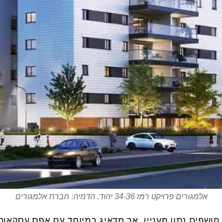
אלמגורים פרויקט רמז 34-36 יהוד. הדמיה: חברת אלמגורים
ושפים נתון מעניין, אך מדאיג במיוחד עם אפס עסקאות מ