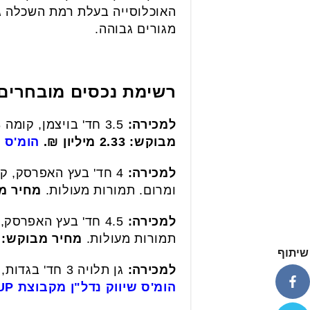
האוכלוסייה בעלת רמת השכלה ג
מגורים גבוהה.
רשימת נכסים מובחרים 
למכירה:
3.5 חד' בויצמן, קומה 5/8, 98 מ"ר +16 מ"ר מרפסת, מחסן וחניה. משופצת מהיסוד בעיצוב אדריכלי !
מבוקש: 2.33 מיליון ₪.
הומ'ס שיו
למכירה:
ומרום. תמורות מעולות.
מחיר מבוקש: 9
למכירה:
תמורות מעולות.
מחיר מבוקש: 2.39 מיליון ₪.
שיתוף
למכירה:
גן תלויה 3 חד' בגדות, חדשה לפני אכלוס, 77 מ"ר +50 מ"ר מרפסת ענקית.
הומ'ס שיווק נדל"ן מקבוצת LEVY GROUP