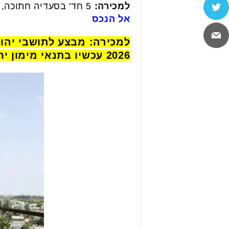
למכירה:
5 חד' בסעדיה חתוכה, 130 מ"ר+מרפסת שמש 23.5 מ"ר, מחסן ו2 חניות.
אל הנכס
2026 עכשיו בתנאי מימון יחודיים – 10% בחתימת חוזה, 90% באכלוס .