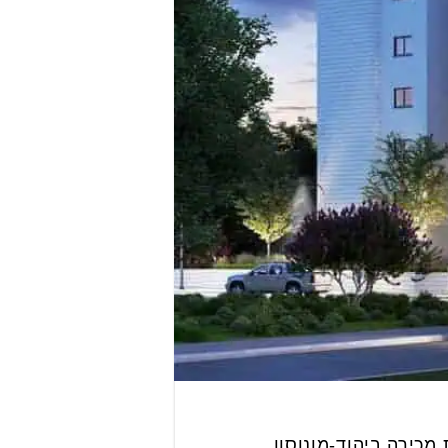
כירה ביהוד-מונוסון.