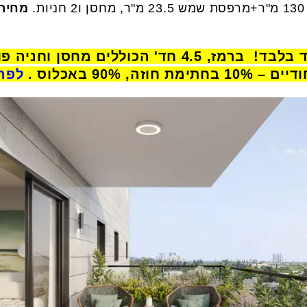
מחיר: 3.29 מילי
למכירה: מבצע לתושבי יהוד בלבד! ברמז, 4.5 חד' הכו
לפרט