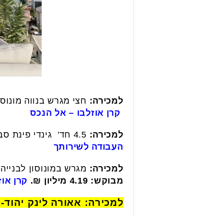
למכירה:
חצי מגרש בנווה מונוסון, המגרש 365 מ"ר לבניית 
קרן אוזלבו – אל הנכס
למכירה:
4.5 חד' גינדי פינת סביון, 110 מ"ר+17 מ"ר מרפסת.
העבודה לשירותך
למכירה:
מגרש במונוסון לבנייה, בתהליך הי
מבוקש:
4.19 מיליון ₪.
קרן אוז
למכירה: אאורה לינק יהוד-