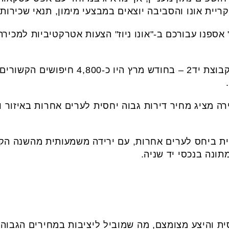
ריית אונו והסביבה יוצאים במבצעי מימון, תנאי שכירות 
" אספנו עבורכם ב-"אונו ניוז" הצעות אטרקטיביות למכיר
ע"פ נתוני פלטפורמת Yadata מקבוצת יד2 – בחוד
רה מציג מחיר דירות גבוה יחסית לערים אחרות באיזור 
ת ביחס לערים אחרות, עם ירידה משמעותית מהשנה הקוד
ונה בנכסי יד שניה.
סית והיצע מצומצם, מה שמוביל ליציבות במחירים הגבוה