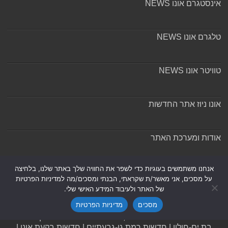
אינסטגרם אונו NEWS
טלגרם אונו NEWS
טוויטר אונו NEWS
אונו ניוז אתר החדשות
אודות ומערכת האתר
אנחנו משתמשים בעוגיות כדי לשפר את החוויה שלך באתר שלנו, בלחיצה
על מסכים, אני מאשר/ת שקראתי, הבנתי ומסכים/מה למדיניות הפרטיות
של האתר ולעיבוד המידע האישי שלי.
Powered by
Nintay
מסכים
מדיניות הפרטיות
© כל הזכויות שמורות 2026, אונו-ניוז.
הצהרת נגישות
|
חדשות
בת ים-חולון
|
חדשות רמת גן-גבעתיים
|
חדשות בקעת אונו
|