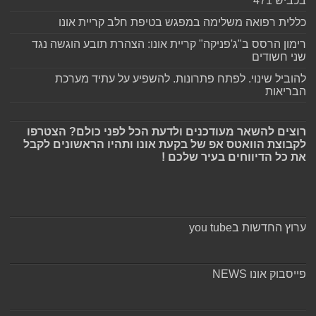
בכביש 471
כללית רפואה משלימה במפגש בטיפת חלב קריית אונו
רימון הרסס ב"ג'פניקה" קריית אונו: הצהרת תובע הוגשה נגד
שני חשודים
להוביל שינוי. לפתח פתרונות. להשפיע על עתיד מערכת
הבריאות
רוצים להשאר מעודכנים ולדעת הכל לפני כולם? הצטרפו
לקבוצת הוואטס אפ של בקעת אונו ותהיו הראשונים לקבל
את כל הדיווחים בעיר שלכם !
ערוץ החדשות בyou tube
פייסבוק אונו NEWS