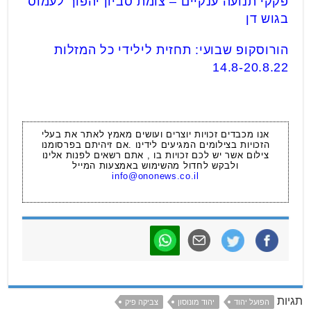
פקקי תנועה ענקיים – צומת סביון יהפוך לעמוס
בגוש דן
הורוסקופ שבועי: תחזית לילידי כל המזלות
14.8-20.8.22
אנו מכבדים זכויות יוצרים ועושים מאמץ לאתר את בעלי
הזכויות בצילומים המגיעים לידינו .אם זיהיתם בפרסומנו
צילום אשר יש לכם זכויות בו , אתם רשאים לפנות אלינו
ולבקש לחדול מהשימוש באמצעות המייל
info@ononews.co.il
תגיות
הפועל יהוד
יהוד מונוסון
צביקה פיק