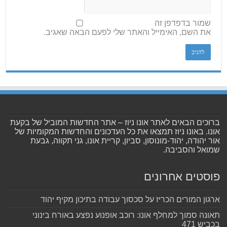
שמור בדפדפן זה
את השם, האימייל והאתר שלי לפעם הבאה שאגיב.
ברוכים הבאים לאתר אונו ניוז – אתר החדשות המוביל של בקעת
אונו. באונו ניוז תמצאו את כל העדכונים והחדשות המקומיות של
אור יהודה, יהוד-מונוסון, סביון, קריית אונו, גני תקווה, גבעת
שמואל והסביבה.
פוסטים אחרונים
ארגון המורים הכריז על סכסוך עבודה בתיכון מקיף יהוד
תאונה סמוך למחלף אונו: רוכב אופנוע נפצע באורח בינוני
בכביש 471