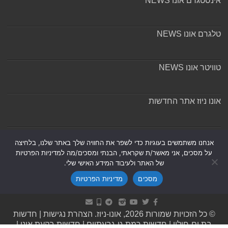
אינסטגרם אונו NEWS
טלגרם אונו NEWS
טוויטר אונו NEWS
אונו ניוז אתר החדשות
אודות ומערכת האתר
אנחנו משתמשים בעוגיות כדי לשפר את החוויה שלך באתר שלנו, בלחיצה
על מסכים, אני מאשר/ת שקראתי, הבנתי ומסכים/מה למדיניות הפרטיות
של האתר ולעיבוד המידע האישי שלי.
מסכים
מדיניות הפרטיות
Powered by
Nintay
© כל הזכויות שמורות 2026, אונו-ניוז.
הצהרת נגישות
|
חדשות
בת ים-חולון
|
חדשות רמת גן-גבעתיים
|
חדשות בקעת אונו
|