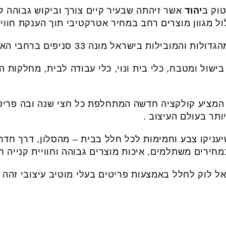
וק ב
יהוד
אשר זיהתה שבעיר קיים צורך וביקוש גבוהה ל
ל מגוון מוצרים רחב במחיר אטרקטיבי תוך הענקת חווית
ובילות בישראל מונה 33 סניפים ברחבי הארץ.
ישול ומטבח, כלי בית ונוי, כלי עבודה לבית, מחלקות ה
שת מותג פרטי בשם cameo, המציע קולקציה חדשה המתחלפת כל חצי שנה ובה
תר בעולם העיצוב .
יעניקו צבע וחמימות לכל חלל בבית – מהסלון, דרך חד
מחירים משתלמים, איכות מוצרים גבוהה וחוויית קנייה 