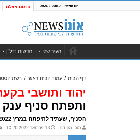
יום חמישי , אוגוסט 6 2026
פרסם אצלנו
העיר שלי
חדשות נדל"ן
דף הבית
/
עמוד הבית ראשי
/
רשת הסטוק 
יהוד ותושבי בקעת 
ותפתח סניף ענק ב
הסניף, שעתיד להיפתח במרץ 2022 ישתרע על שטח של 600 מ"ר וממוקם בקומה השנייה של הקניון
תוכן מקודם
13 פברואר 2022 10:20