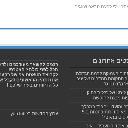
אתר שלי לפעם הבאה שאגיב.
טים אחרונים
רוצים להשאר מעודכנים ולדע
הכל לפני כולם? הצטרפו
ום העמוקה לבמה הגדולה:
לקבוצת הוואטס אפ של בקעת
ר התקומה המדהים של יניב
אונו ותהיו הראשונים לקבל א
ל מ"דה וויס"
כל הדיווחים בעיר שלכם !
 ליסט של כללית לתיק
ות מנצח לחופשה
ה ומועדון "חבר" במהלך
ענק: מאות דירות בהנחה ב-5
ערוץ החדשות בyou tube
קטים במקביל
 את דור העתיד – איך