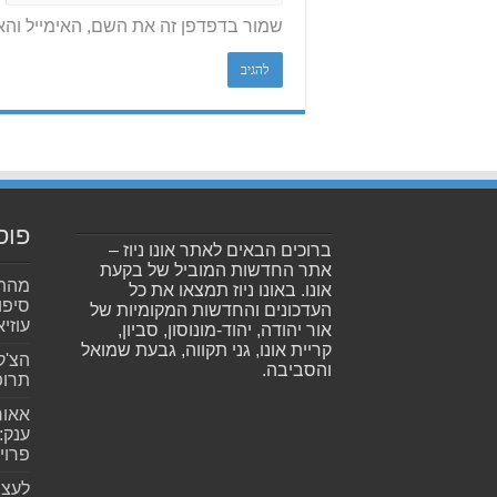
שמור בדפדפן זה את השם, האימייל וה
פוס
ברוכים הבאים לאתר אונו ניוז –
אתר החדשות המוביל של בקעת
מהתה
אונו. באונו ניוז תמצאו את כל
סיפו
העדכונים והחדשות המקומיות של
עוזיא
אור יהודה, יהוד-מונוסון, סביון,
קריית אונו, גני תקווה, גבעת שמואל
הצ'ק
והסביבה.
תרופ
אאור
פרוי
לעצב