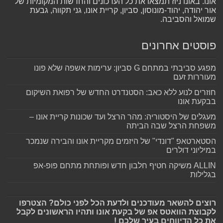
אונו. באונו ניוז תמצאו את כל העדכונים והחדשות המקומיות של
אור יהודה, יהוד-מונוסון, סביון, קריית אונו, גני תקווה, גבעת
שמואל והסביבה.
פוסטים אחרונים
מפגע סביבתי במתחם G סביון: ערימות אשפה שלא פונו
מעוררות זעם
חוזרים לנוע ללא כאב: הסטנדרט החדש של רפואת השיקום
בבקעת אונו
מעגלים של היסטוריה: מהר הרצל ועד שכונות קריית אונו –
משפחת הרצל שבה הביתה
הסטארטאפ "דונדי" של היזמים מקריית אונו והבירה שנמכר
במיליוני דולרים
ALLIN משיקה חטיף חלבון חדש ופותחת מתחם פופ-אפ
בגלילות
רוצים להשאר מעודכנים ולדעת הכל לפני כולם? הצטרפו
לקבוצת הוואטס אפ של בקעת אונו ותהיו הראשונים לקבל
את כל הדיווחים בעיר שלכם !