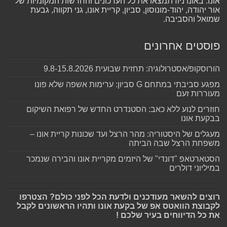
אונו. באונו ניוז תמצאו את כל העדכונים והחדשות המקומיות של
אור יהודה, יהוד-מונוסון, סביון, קריית אונו, גני תקווה, גבעת
שמואל והסביבה.
פוסטים אחרונים
הורוסקופ/אסטרולוגיה: תחזית שבועית 9.8-15.8.2026
מפגע סביבתי במתחם G סביון: ערימות אשפה שלא פונו
מעוררות זעם
חוזרים לנוע ללא כאב: הסטנדרט החדש של רפואת השיקום
בבקעת אונו
מעגלים של היסטוריה: מהר הרצל ועד שכונות קריית אונו –
משפחת הרצל שבה הביתה
הסטארטאפ "דונדי" של היזמים מקריית אונו והבירה שנמכר
במיליוני דולרים
רוצים להשאר מעודכנים ולדעת הכל לפני כולם? הצטרפו
לקבוצת הוואטס אפ של בקעת אונו ותהיו הראשונים לקבל
את כל הדיווחים בעיר שלכם !