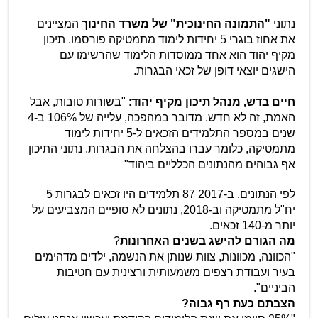
נתוני
"התמונה החינוכית" של משרד החינוך
המציינים
את אחוז בוגרי 5 יחידות לימוד מתמטיקה פורסמו. תיכון
מקיף יהוד הוא אחד ממוסדות הלימוד שהרשימו עם
הישגים יוצאי דופן של זכאי הבגרות.
חיים בדש, מנהל תיכון מקיף יהוד
: "בשורות טובות, אבל
האמת, זה לא חדש. מדובר במהפכה, עלייה של 106% ב-4
שנים במספר התלמידים הזכאים ל-5 יחידות לימוד
מתמטיקה, כלומר עברו בהצלחה את הבגרות. נתוני התיכון
אף גבוהים מהנתונים הכלליים ביהוד"
לפי הנתונים, ב-2017 87 תלמידים היו זכאים לבגרות 5
יח"ל מתמטיקה וב-2018, נתונים לא סופיים המצביעים על
יותר מ-140 זכאים.
מה הגורם להישג בשנים האחרונות
?
"הכוונה, מכוונות, צוות שנותן את הנשמה, ילדים מדהימים
בעיר ועבודת רצפים משמעותית ורצינית עם חטיבות
הביניים".
הצבתם כעת רף גבוה?