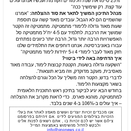
"25% סיימו את שנת הלימודים הקודמת ועכשיו אנחנו עולים
עוד קצת. רק שימשיך ככה"
מנהל התיכון המשיך לתאר את סוד ההצלחה:
"אמרנו
שהשמיים הם לא הגבול. עובדים מאוד קשה עם תוספת
שעות מאוד גדולה ללימודי מתמטיקה. מתמטיקה זה הקטר
שמושך את הרכבת. לתלמיד עם 4-5 יח"ל מתמטיקה סל
האפשרויות הרבה יותר גדול, הרבה יותר כיוונים נפתחים
עבורו באוניברסיטה. אנחנו דוחפים את התלמידים שלנו
חזק מאוד לעבר לימודי 4 ו-5 יחידות לימוד מתמטיקה"
איך הדחיפה באה לידי ביטוי?
"השקעה גדולה בשעות, הקטנת קבוצות לימוד, עבודה מאוד
מאסיבית, מעקב מדוקדק, וזה מביא תוצאות".
לדברי בדש, הקטר הזה משליך על הכל וגורם להצלחה
בשאר מקצועות הלימוד.
בחודש הבא יגיע לביקור בתיכון ראש התוכנית הלאומית
למתמטיקה, מוהנא פארס, כדי לראות מקרוב את ההצלחה
– איך עולים ב-106% ב-4 שנים בלבד.
אנו מכבדים זכויות יוצרים ועושים מאמץ לאתר את בעלי
הזכויות בצילומים המגיעים לידינו .אם זיהיתם בפרסומנו
צילום אשר יש לכם זכויות בו , אתם רשאים לפנות אלינו
ולבקש לחדול מהשימוש באמצעות המייל
info@ononews.co.il