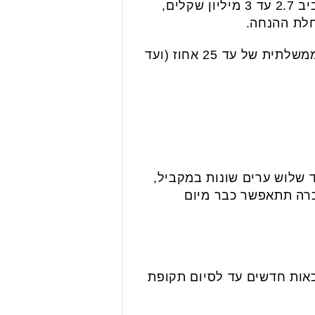
לשם המחשה, מחירי הנדל"ן הריאליים ביהוד-מונוסון לדירות 4 חדרים חדשות נע כיום סביב 2.7 עד 3 מיליון שקלים,
המשמעות עבור הזוכים המאושרים היא דרמטית: רכישת דירה בלב אזור הביקוש בהנחה ממשלתית של עד 25 אחוז (ועד
 שלוש ערים שונות במקביל,
כרה תתאפשר כבר מיום
 להנפיק אישורי זכאות חדשים עד לסיום תקופת