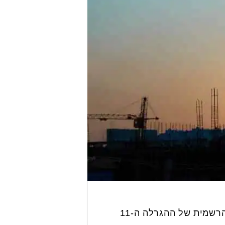
החל מהיום אלפי זוגות צעירים ומחוסרי דירה ברחבי הארץ ייצמדו למסכים עם פתיחתה הרשמית של ההגרלה ה-11