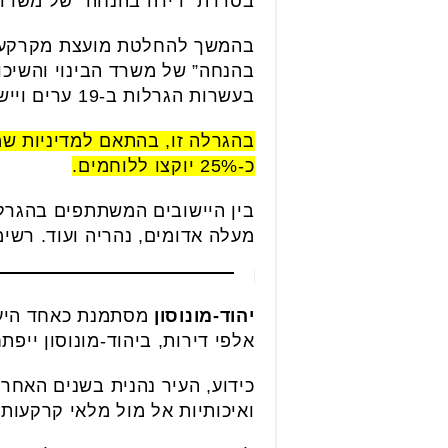
בסדרת "דירה בהנחה" של משרד ה
בעשרות הגרלות ב-19 ערים ויישובים ברחבי הארץ.
כ-25% יוקצו ללוחמים.
בין היישובים המשתתפים בהגרל
מעלה אדומים, נהריה ועוד. רשי
יהוד-מונוסון
מסתמנת כאחד היעדי
אלפי דירות, ביהוד-מונוסון ייפתח פרויק
כידוע, העיר נהנית בשנים האחר
ואיכותיות אל מול מלאי קרקעות 