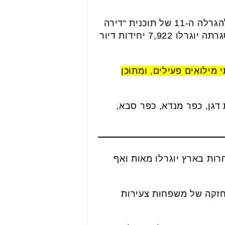
בהמשך להחלטת מועצת מקרקעי ישראל בראשות שר הבינוי והשיכון חיים כץ ההרשמה להגרלה ה-11 של תוכנית “דירה
בהנחה” של משרד הבינוי והשיכון ורשות מקרקעי ישראל, תיפתח במהלך היום (שני) במסגרתה יוגרלו 7,922 יחידות דיור
ון כץ, 50% מהדירות יוקצו למשרתי מילואים פעילים, ומתוכן
 דגן, כפר מנדא, כפר סבא,
ות בארץ יוגרלו מאות ואף
 חזקה של משפחות צעירות