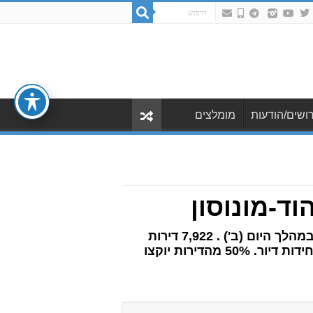
ושים/הודעות
מומלצים
ד-מונוסון
לאחר חודש של דחיות חוזרות ונשנות – סבב ההגרלות ה-11 של משרד הבינוי והשיכון ייפתח במהלך היום (ב') . 7,922 דירות
ב־19 יישובים ברחבי הארץ בינהם פרויקט בודד ביהוד-מונוסון עומד במרכז העניינים עם 121 יחידות דיור. 50% מהדירות יוקצו