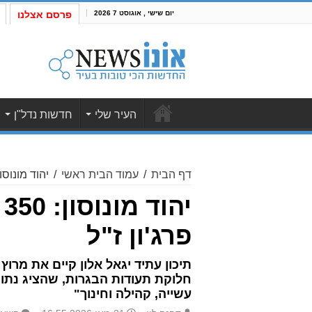
יום שישי , אוגוסט 7 2026
פרסם אצלנו
העיר שלי
חדשות נדל"ן
דף הבית
/
עמוד הבית ראשי
/
יהוד מונוסון: 350 משתתפים במרוץ המסורתי לזכרו של רועי 
י
פרג'ון ז"ל
תיכון עתיד יגאל אלון קיים את מר
חלוקת תעודות הבגרות, שהציג נתוני
עשייה, קהילה וחינוך"