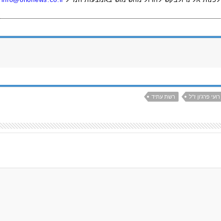
רועי פרג'ון ז"ל
רשת עתיד