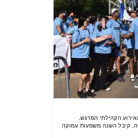
ום שישי האחרון את "מרוץ רועי" בפעם ה-13. האירוע הקהילתי המרגש,
יה, קיבל השנה משמעות עמוקה