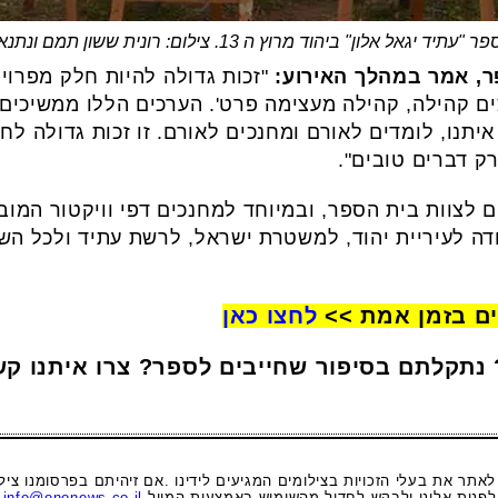
יד יגאל אלון" ביהוד מרוץ ה 13. צילום: רונית ששון תמם ונתנאל פיש
ר, אמר במהלך האירוע:
"זכות גדולה להיות חלק מפרויק
ם קהילה, קהילה מעצימה פרט'. הערכים הללו ממשיכים ל
יתנו, לומדים לאורם ומחנכים לאורם. זו זכות גדולה לחבר
רק דברים טובים".
ם לצוות בית הספר, ובמיוחד למחנכים דפי וויקטור המוב
ודה לעיריית יהוד, למשטרת ישראל, לרשת עתיד ולכל הש
ים בזמן אמת >>
לחצו כאן
 נתקלתם בסיפור שחייבים לספר? צרו איתנו ק
 לאתר את בעלי הזכויות בצילומים המגיעים לידינו .אם זיהיתם בפרסומנו ציל
לפנות אלינו ולבקש לחדול מהשימוש באמצעות המייל
info@ononews.co.il