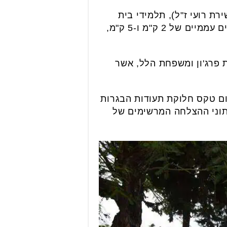
ירת רועי ז"ל), תלמידי בית
הספר, הורים, בוגרים, תושבי העיר ואנשי הצוות החינוכי. המשתתפים רצו יחד בשני מקצים עממיים של 2 ק"מ ו-5 ק"מ,
פרג'ון ומשפחת הלל, אשר
ום טקס חלוקת תעודות הבגרות
נתוני ההצלחה המרשימים של