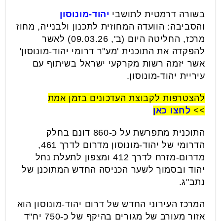
בשורה דרמטית לתושבי
יהוד-מונוסון
והסביבה: הוועדה המחוזית לתכנון ולבנייה, מחוז
מרכז, החליטה היום (ב', 09.03.26) לאשר
להפקדה את התוכנית 'מע"ר דרומי יהוד-מונוסון'
אשר יזמה רשות מקרקעי ישראל בשיתוף עם
עיריית יהוד-מונוסון.
להצטרפות לקבוצת העדכונים בזמן אמת
>>
לחצו כאן
התוכנית מתפרשת על כ-860 דונם בחלק
הדרומי של יהוד-מונוסון מדרום לדרך 461,
מדרום-מזרח לדרך 412 ומצפון לתעלת נחל
יהוד ובסמוך לשער הכניסה החדש המתוכנן של
נתב"ג.
המרכז העירוני החדש של דרום יהוד-מונוסון הוא
אזור מעורב של מגורים בהיקף של כ-750 יח"ד