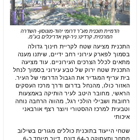
הדמיית תוכנית מע"ר דרומי יהוד-מונוסון- השדרה
המרכזית. קרדיט: ניר-קוץ אדריכלים בע"מ.
התכנית מציעה שטח לקריית חינוך גדולה
בסמוך לפארק עירוני רחב ידיים, שיתנו מענה
מתאים לכלל הצרכים העירוניים. עוד מציעה
התכנית שטח ירוק של טבע עירוני בסמוך לנחל
בית עריף המגדיר את הגבול הדרומי של העיר.
האזור כולו, מהנחל בדרום ודרך מרכז העסקים
הראשי, מחובר היטב לעיר הותיקה באמצעות
רחובות ושבילי הולכי רגל, מהווה הרחבה נוחה
וטבעית למרכז ההסטורי ויוצר רצף אורבאני
איכותי
שטחי הייעוד בתוכנית כוללים מגורים בשילוב
מסחר ותעסוקה כ-64 דונם, דיור מיוחד כ-6