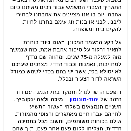
בשבוע שעבר חגגו רבים מאיתנו את ט"ו באב –
התאריך העברי המשמש עבור רבים מאיתנו כיום
אהבה, יום בו אנו מציינים את אהבתנו לבחירי
ליבנו, לבני או בנות זוג עימם בחרנו לחיות,
להקים בית ומשפחה.
על רקע המעמד המכונן,
"אונו ניוז
" בוחרת
להאיר זרקור על סיפור אהבת אמת, כזה שנמשך
מזה למעלה מ-75 שנים, ומהווה שם נרדף
למחויבות, נאמנות וכבוד הדדי. מצרכים שערכם
לא יסולא בפז, אשר יש בהם בכדי לשמש כמודל
השראה לדור הצעיר ובכלל.
והפעם הרשו לנו להתמקד בזוג הנמנה עם דור
הזהב של
יהוד-מונוסון
–
מיכה ולאה ינקוביץ'
.
השניים הנמצאים בשלהי העשור התשיעי
לחייהם עברו חיים מאתגרים ורצופי מהמורות,
אולם בכוחות משותפים, וחשוב מכל בתמיכה
הדדית, הצליחו לקום פעם אחר פעם, תוך שהם