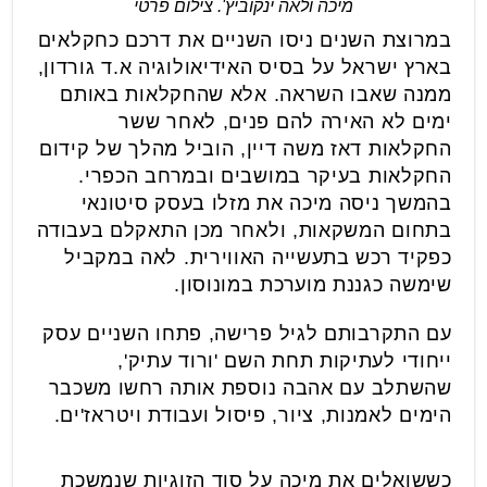
מיכה ולאה ינקוביץ'. צילום פרטי
במרוצת השנים ניסו השניים את דרכם כחקלאים
בארץ ישראל על בסיס האידיאולוגיה א.ד גורדון,
ממנה שאבו השראה. אלא שהחקלאות באותם
ימים לא האירה להם פנים, לאחר ששר
החקלאות דאז משה דיין, הוביל מהלך של קידום
החקלאות בעיקר במושבים ובמרחב הכפרי.
בהמשך ניסה מיכה את מזלו בעסק סיטונאי
בתחום המשקאות, ולאחר מכן התאקלם בעבודה
כפקיד רכש בתעשייה האווירית. לאה במקביל
שימשה כגננת מוערכת במונוסון.
עם התקרבותם לגיל פרישה, פתחו השניים עסק
ייחודי לעתיקות תחת השם 'ורוד עתיק',
שהשתלב עם אהבה נוספת אותה רחשו משכבר
הימים לאמנות, ציור, פיסול ועבודת ויטראז'ים.
כששואלים את מיכה על סוד הזוגיות שנמשכת