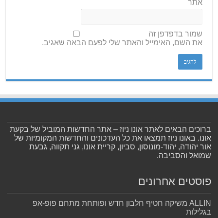
אתר
שמור בדפדפן זה
את השם, האימייל והאתר שלי לפעם הבאה שאגיב.
ברוכים הבאים לאתר אונו ניוז – אתר החדשות המוביל של בקעת
אונו. באונו ניוז תמצאו את כל העדכונים והחדשות המקומיות של
אור יהודה, יהוד-מונוסון, סביון, קריית אונו, גני תקווה, גבעת
שמואל והסביבה.
פוסטים אחרונים
ALLIN משיקה חטיף חלבון חדש ופותחת מתחם פופ-אפ
בגלילות