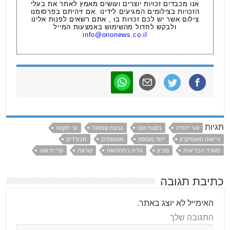
אנו מכבדים זכויות יוצרים ועושים מאמץ לאתר את בעלי
הזכויות בצילומים המגיעים לידינו .אם זיהיתם בפרסומנו
צילום אשר יש לכם זכויות בו , אתם רשאים לפנות אלינו
ולבקש לחדול מהשימוש באמצעות המייל
info@ononews.co.il
תגיות
אור יהודה
בקעת אונו
גבעת שמואל
גני תקווה
וריאנט האומיקרון
יהוד מונוסון
מאומתים
מבודדים
משרד הבריאות
סביון
עליה בתחלואה
קורונה
קריית אונו
כתיבת תגובה
האימייל לא יוצג באתר.
התגובה שלך