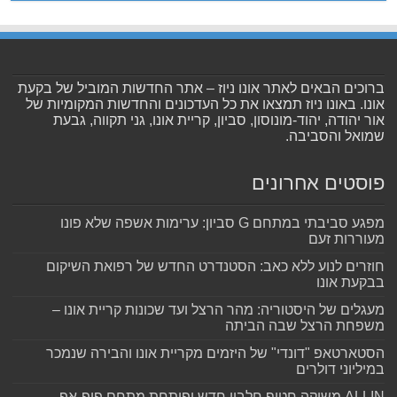
ברוכים הבאים לאתר אונו ניוז – אתר החדשות המוביל של בקעת
אונו. באונו ניוז תמצאו את כל העדכונים והחדשות המקומיות של
אור יהודה, יהוד-מונוסון, סביון, קריית אונו, גני תקווה, גבעת
שמואל והסביבה.
פוסטים אחרונים
מפגע סביבתי במתחם G סביון: ערימות אשפה שלא פונו
מעוררות זעם
חוזרים לנוע ללא כאב: הסטנדרט החדש של רפואת השיקום
בבקעת אונו
מעגלים של היסטוריה: מהר הרצל ועד שכונות קריית אונו –
משפחת הרצל שבה הביתה
הסטארטאפ "דונדי" של היזמים מקריית אונו והבירה שנמכר
במיליוני דולרים
ALLIN משיקה חטיף חלבון חדש ופותחת מתחם פופ-אפ