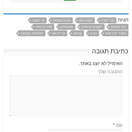
תגיות
אור יהודה
בקעת אונו
גבעת שמואל
גני תקווה
יהוד מונוסון
יישובים אדומים
מאומתים
מדד הרמזור
משרד הבריאות
סביון
קורונה
קריית אונו
תחלואה בקורונה
כתיבת תגובה
האימייל לא יוצג באתר.
התגובה שלך
שם
*