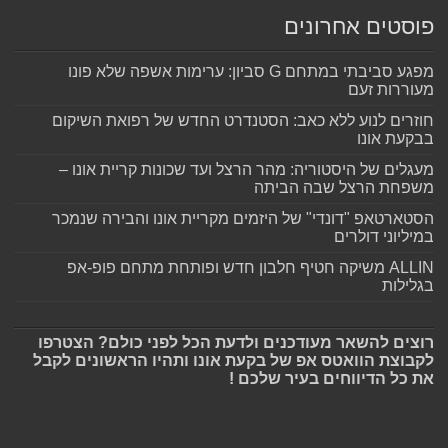
פוסטים אחרונים
מפגע סביבתי במתחם G סביון: ערימות אשפה שלא פונו
מעוררות זעם
חוזרים לנוע ללא כאב: הסטנדרט החדש של רפואת השיקום
בבקעת אונו
מעגלים של היסטוריה: מהר הרצל ועד שכונות קריית אונו –
משפחת הרצל שבה הביתה
הסטארטאפ "דונדי" של היזמים מקריית אונו והבירה שנמכר
במיליוני דולרים
ALLIN משיקה חטיף חלבון חדש ופותחת מתחם פופ-אפ
בגלילות
רוצים להשאר מעודכנים ולדעת הכל לפני כולם? הצטרפו
לקבוצת הוואטס אפ של בקעת אונו ותהיו הראשונים לקבל
את כל הדיווחים בעיר שלכם !