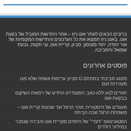
ברוכים הבאים לאתר אונו ניוז – אתר החדשות המוביל של בקעת
אונו. באונו ניוז תמצאו את כל העדכונים והחדשות המקומיות של
אור יהודה, יהוד-מונוסון, סביון, קריית אונו, גני תקווה, גבעת
שמואל והסביבה.
פוסטים אחרונים
מפגע סביבתי במתחם G סביון: ערימות אשפה שלא פונו
מעוררות זעם
חוזרים לנוע ללא כאב: הסטנדרט החדש של רפואת השיקום
בבקעת אונו
מעגלים של היסטוריה: מהר הרצל ועד שכונות קריית אונו –
משפחת הרצל שבה הביתה
הסטארטאפ "דונדי" של היזמים מקריית אונו והבירה שנמכר
במיליוני דולרים