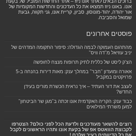
ברוכים הבאים לאתר אונו ניוז – אתר החדשות המוביל של בקעת
אונו. באונו ניוז תמצאו את כל העדכונים והחדשות המקומיות של
אור יהודה, יהוד-מונוסון, סביון, קריית אונו, גני תקווה, גבעת
שמואל והסביבה.
פוסטים אחרונים
מהתהום העמוקה לבמה הגדולה: סיפור התקומה המדהים של
יניב עוזיאל מ"דה וויס"
הצ'ק ליסט של כללית לתיק תרופות מנצח לחופשה
אאורה ומועדון "חבר" במהלך ענק: מאות דירות בהנחה ב-5
פרויקטים במקביל
לעצב את דור העתיד – איך נראית הכשרת מורים בעידן
החדש?
כבוד ענק: הקריה האקדמית אונו זכתה ב"מגן שר הביטחון"
למען משרתי המילואים
רוצים להשאר מעודכנים ולדעת הכל לפני כולם? הצטרפו
לקבוצת הוואטס אפ של בקעת אונו ותהיו הראשונים לקבל
את כל הדיווחים בעיר שלכם !