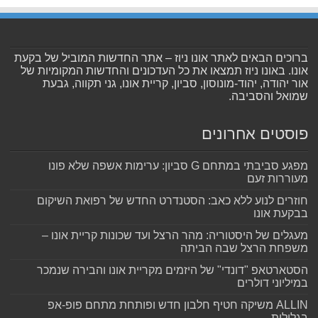
ברוכים הבאים לאתר אונו ניוז – אתר החדשות המוביל של בקעת
אונו. באונו ניוז תמצאו את כל העדכונים והחדשות המקומיות של
אור יהודה, יהוד-מונוסון, סביון, קריית אונו, גני תקווה, גבעת
שמואל והסביבה.
פוסטים אחרונים
מפגע סביבתי במתחם G סביון: ערימות אשפה שלא פונו
מעוררות זעם
חוזרים לנוע ללא כאב: הסטנדרט החדש של רפואת השיקום
בבקעת אונו
מעגלים של היסטוריה: מהר הרצל ועד שכונות קריית אונו –
משפחת הרצל שבה הביתה
הסטארטאפ "דונדי" של היזמים מקריית אונו והבירה שנמכר
במיליוני דולרים
ALLIN משיקה חטיף חלבון חדש ופותחת מתחם פופ-אפ
בגלילות