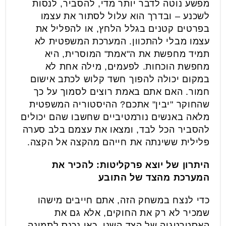
מפשע נוטה לדבר יותר מדי, להסביר, לנסות
לשכנע – ובדרך הוא עלול לסתור את עצמו
בפרטים קטנים בגלל הלחץ, או להפליל את
עצמו מבלי להתכוון. המערכת המשפטית לא
תמיד מחפשת את ה"אמת" המוסרית, היא
מחפשת הוכחות. לפעמים, מילה אחת לא
במקום יכולה להפוך חשד קלוש לכתב אישום
חמור. האם אתם באמת רוצים לסמוך על כך
שהחוקר "יבין" אתכם? ההיסטוריה המשפטית
מלאה באנשים נורמטיביים שחשבו שהם יכולים
להסביר הכל לבד, ומצאו את עצמם בלב סערה
פלילית ששינתה את חייהם מהקצה אל הקצה.
היתרון של יוצא פרקליטות: להכיר את
המערכת מהצד של התובע
כדי לנצח במשחק הזה, אתם חייבים מישהו
שמכיר לא רק את החוקים, אלא גם את
האסטרטגיה של הצד השני. כאן נכנס לתמונה