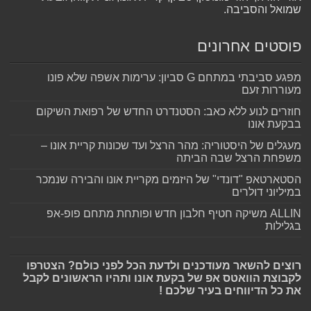
שמואל והסביבה.
פוסטים אחרונים
מפגע סביבתי במתחם G סביון: ערימות אשפה שלא פונו
מעוררות זעם
חוזרים לנוע ללא כאב: הסטנדרט החדש של רפואת השיקום
בבקעת אונו
מעגלים של היסטוריה: מהר הרצל ועד שכונות קריית אונו –
משפחת הרצל שבה הביתה
הסטארטאפ "דונדי" של היזמים מקריית אונו והבירה שנמכר
במיליוני דולרים
ALLIN משיקה חטיף חלבון חדש ופותחת מתחם פופ-אפ
בגלילות
רוצים להשאר מעודכנים ולדעת הכל לפני כולם? הצטרפו
לקבוצת הוואטס אפ של בקעת אונו ותהיו הראשונים לקבל
את כל הדיווחים בעיר שלכם !