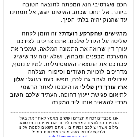
חכם ואגרסיבי הוא המפתח לתוצאה הטובה
ביותר. אל תחכו שכתב האישום יוגש, אל תמתינו
עד שהנזק יהיה בלתי הפיך.
מרגישים שהקרקע רועדת?
זה הזמן לקחת
שליטה על הגורל שלכם. אתם צריכים לצידכם
עורך דין שרואה את התמונה המלאה, שמכיר את
המערכת מבפנים ומבחוץ, ושלא ינוח עד שישיג
עבורכם את התוצאה האופטימלית. למידע נוסף,
מדריכים לזכויות חשודים וסיפורי הצלחה
שיכולים לעזור גם לכם, חפשו כעת בגוגל:
אלון
ארז עורך דין פלילי
או היכנסו לאתר הרשמי
לתיאום פגישת ייעוץ דחופה. העתיד שלכם חשוב
מכדי להשאיר אותו ליד המקרה.
אנו מכבדים זכויות יוצרים ועושים מאמץ לאתר את בעלי
הזכויות בצילומים המגיעים לידינו .אם זיהיתם בפרסומנו
צילום אשר יש לכם זכויות בו , אתם רשאים לפנות אלינו
ולבקש לחדול מהשימוש באמצעות המייל
info@ononews.co.il