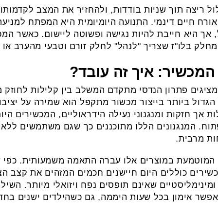
ול ריצה תוך שניות בודדות, ולהחזיר את המצב לקדמותו 
רח חיים דינמי. התנועה היומיומית היא המפתח למניעת 
, אך היא חייבת להיות נגישה ופשוטה ליישום. כאשר המ
מחלק בלו"ז שצריך "לנהל" לחלק זורם וטבעי מהערב או 
מכשיר: איך זה עובד?
מציגים פתרון הנדסי מתקדם המשלב בין קלילות לחוזק מ
הגדול ביותר בייצור מכשור מתקפל הוא שמירה על יציב
ות אך חזקות ומנגנוני נעילה הידראוליים, המכשירים ה
ח. המנגנונים הללו מתוכננים כך שגם משתמשים ללא כו
ות מרבית.
 המוטמעת במוצרים אלו עברה התאמה משמעותית. כפי ש
כשירים כוללים היום חיישנים חכמים המזהים את קצב ה
ומינימליסטיים שאינם תופסים נפח ויזואלי מיותר. השיל
פשר אימון בכל שעות היממה, גם כשהילדים ישנים בחדר