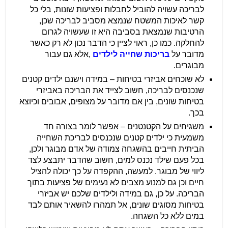
לבריכה עשויה להוביל לחבלות ופציעות שונות, בלי כל
קשר לאיכות המשטח שנמצא מסביב לבריכה שכן,
הרטיבות שנמצאת בסביבה היא זו שעשויה לגרום
להחלקה. כמו כן, ראוי לציין כי הדבר נכון לא רק כאשר
מדובר על
בריכות שחייה לילדים
,אלא גם עבור
מבוגרים.
לא שוכחים אביזרי בטיחות – במידה וישנם ילדים קטנים
שנכנסים לבריכה, חשוב לצייד את הבריכה באביזרי
בטיחות שונים, בין אם מדובר על מצופים, אבובים וכיוצא
בכך.
משגיחים על הקטנטנים – אפשר לומר בצורה חד
משמעית כי ילדים קטנים שנכנסים לבריכת השחייה
הביתית חייבים בהשגחה צמודה של אדם מבוגר ולכן,
בכל פעם שילד נכנס למים, חשוב שהדבר יתבצע לצד
ליווי של מבוגר. למעשה, ההקפדה על כך יכולה להציל
חיים וכן גם למנוע מצבים לא נעימים של פציעות בתוך
הבריכה. על כן, גם במידה ולילדים שלכם יש אביזרי
בטיחות מסוגים שונים, אל תמהרו להשאיר אותם לבד
במים ללא כל השגחה.