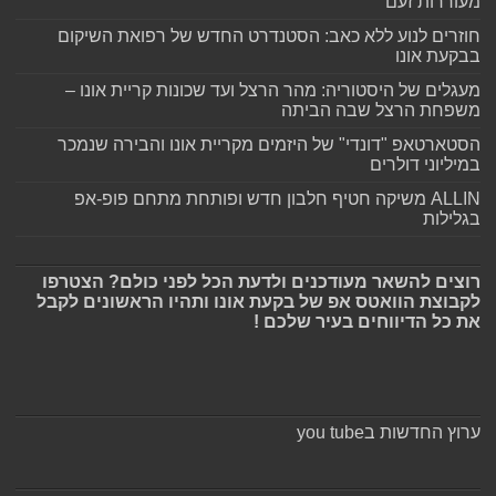
מעוררות זעם
חוזרים לנוע ללא כאב: הסטנדרט החדש של רפואת השיקום
בבקעת אונו
מעגלים של היסטוריה: מהר הרצל ועד שכונות קריית אונו –
משפחת הרצל שבה הביתה
הסטארטאפ "דונדי" של היזמים מקריית אונו והבירה שנמכר
במיליוני דולרים
ALLIN משיקה חטיף חלבון חדש ופותחת מתחם פופ-אפ
בגלילות
רוצים להשאר מעודכנים ולדעת הכל לפני כולם? הצטרפו
לקבוצת הוואטס אפ של בקעת אונו ותהיו הראשונים לקבל
את כל הדיווחים בעיר שלכם !
ערוץ החדשות בyou tube