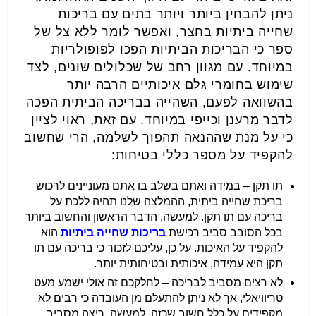
ניתן להבחין ביותר ויותר בתים עם בריכות
שחייה ביתיות בחצר, ואפשר לומר ללא צל של
ספר כי הבריכות הביתיות הפכו לפופולריות
במיוחד. עם מגוון רחב של שכלולים שונים, לצד
שימוש בחומרי גלם איכותיים הרבה יותר
בהשוואה לפעם, השהייה בבריכה הביתית הפכה
לדבר מרענן וכייפי במיוחד. עם זאת, ראוי לציין
כי על מנת שההנאה תהפוך לשלמה, הרי שחשוב
להקפיד על מספר כללי בטיחות:
תו תקן – במידה ואתם בשלב בו אתם מעוניינים לרכוש
בריכת שחייה ביתית, ההמלצה שלנו תהיה ללכת על
בריכה עם תו תקן. למעשה, הדבר הראשון והחשוב ביותר
בכל הסובב סביב רכישת
בריכות שחייה ביתיות
הוא
להקפיד על האיכות. על כן, עליכם לזכור כי בריכה עם תו
תקן היא עמידה, איכותית ובטיחותית יותר.
לא רצים מסביב לבריכה – לחלקכם זה אולי ישמע מעט
טריוויאלי, אך לא ניתן להתעלם מן העובדה כי רבים לא
מקפידים על כלל חשוב שכזה. למעשה, ריצה מסביב