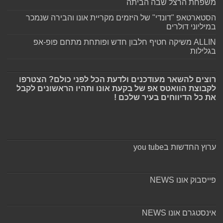
משפחת הרצל שבה הביתה
הסטארטאפ "דונדי" של היזמים מקריית אונו והבירה שנמכר
במיליוני דולרים
ALLIN משיקה חטיף חלבון חדש ופותחת מתחם פופ-אפ
בגלילות
רוצים להשאר מעודכנים ולדעת הכל לפני כולם? הצטרפו
לקבוצת הוואטס אפ של בקעת אונו ותהיו הראשונים לקבל
את כל הדיווחים בעיר שלכם !
ערוץ החדשות בyou tube
פייסבוק אונו NEWS
אינסטגרם אונו NEWS