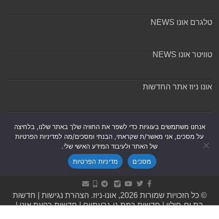
טלגרם אונו NEWS
טוויטר אונו NEWS
אונו ניוז אתר החדשות
אודות ומערכת האתר
אנחנו משתמשים בעוגיות כדי לשפר את החוויה שלך באתר שלנו, בלחיצה
על מסכים, אני מאשר/ת שקראתי, הבנתי ומסכים/מה למדיניות הפרטיות
של האתר ולעיבוד המידע האישי שלי.
מסכים
מדיניות הפרטיות
Powered by
Nintay
© כל הזכויות שמורות 2026, אונו-ניוז.
הצהרת נגישות
|
חדשות
בת ים-חולון
|
חדשות רמת גן-גבעתיים
|
חדשות בקעת אונו
|
תקנון אתר ומדיניות פרטיות
|
מדיניות תיקונים ושקיפות