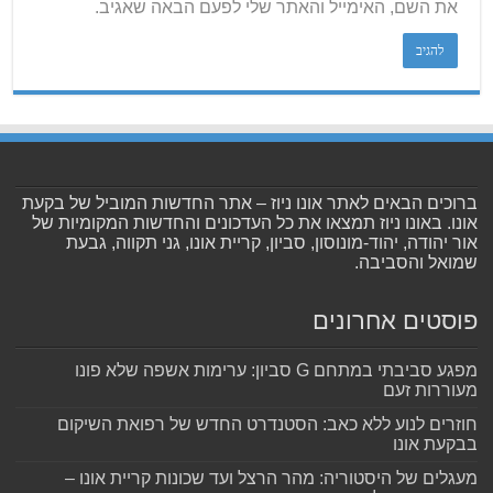
את השם, האימייל והאתר שלי לפעם הבאה שאגיב.
ברוכים הבאים לאתר אונו ניוז – אתר החדשות המוביל של בקעת
אונו. באונו ניוז תמצאו את כל העדכונים והחדשות המקומיות של
אור יהודה, יהוד-מונוסון, סביון, קריית אונו, גני תקווה, גבעת
שמואל והסביבה.
פוסטים אחרונים
מפגע סביבתי במתחם G סביון: ערימות אשפה שלא פונו
מעוררות זעם
חוזרים לנוע ללא כאב: הסטנדרט החדש של רפואת השיקום
בבקעת אונו
מעגלים של היסטוריה: מהר הרצל ועד שכונות קריית אונו –