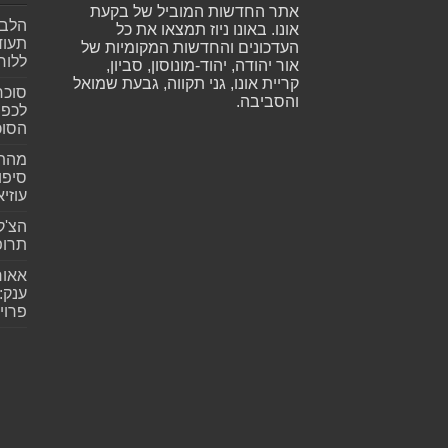
אתר החדשות המוביל של בקעת
הלב 
אונו. באונו ניוז תמצאו את כל
תעוד
העדכונים והחדשות המקומיות של
ללוח
אור יהודה, יהוד-מונוסון, סביון,
קריית אונו, גני תקווה, גבעת שמואל
סוכר
והסביבה.
לכפי
הסוכ
מהתה
סיפו
עוזיא
הצ'ק
תרופ
אאור
פרוי