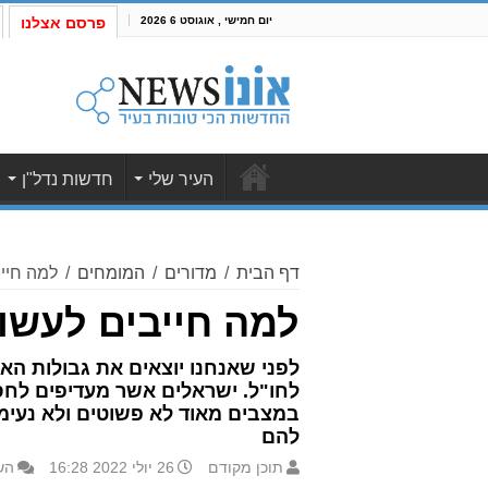
יום חמישי , אוגוסט 6 2026
פרסם אצלנו
העיר שלי
חדשות נדל"ן
דף הבית
/
מדורים
/
המומחים
/
למה חייב
למה חייבים לעשות
לפני שאנחנו יוצאים את גבולות האר
לחו"ל. ישראלים אשר מעדיפים לחסו
במצבים מאוד לא פשוטים ולא נעימ
להם
תוכן מקודם
26 יולי 2022 16:28
הש