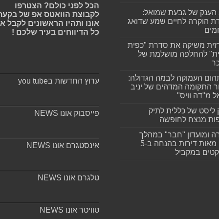
הכל לפני כולם? הצטרפו
הענק של גבעת שמואל:
לקבוצת הוואטס אפ של בקעת
ת הוקרה לחיים שמע שדואג
אונו ותהיו הראשונים לקבל א
מים
כל הדיווחים בעיר שלכם !
זית משיקה את סדרת "כפית
ת" להחלפה מושלמת של
ר
ום העמוקה לבמה הגדולה:
ערוץ החדשות בyou tube
ר התקומה המדהים של יניב
ל מ"דה וויס"
 ליסט של כללית לתיק
פייסבוק אונו NEWS
ות מנצח לחופשה
ה ומועדון "חבר" במהלך
ענק: מאות דירות בהנחה ב-5
אינסטגרם אונו NEWS
קטים במקביל
טלגרם אונו NEWS
טוויטר אונו NEWS