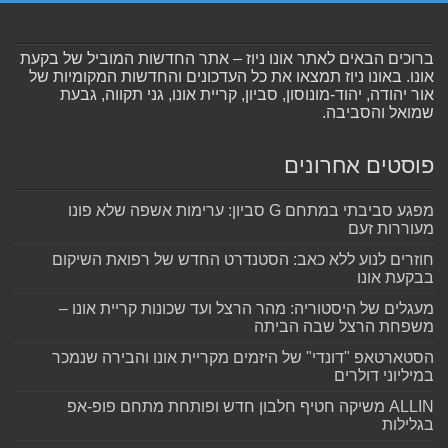
ברוכים הבאים לאתר אונו ניוז – אתר החדשות המוביל של בקעת
אונו. באונו ניוז תמצאו את כל העדכונים והחדשות המקומיות של
אור יהודה, יהוד-מונוסון, סביון, קריית אונו, גני תקווה, גבעת
שמואל והסביבה.
פוסטים אחרונים
מפגע סביבתי במתחם G סביון: ערימות אשפה שלא פונו
מעוררות זעם
חוזרים לנוע ללא כאב: הסטנדרט החדש של רפואת השיקום
בבקעת אונו
מעגלים של היסטוריה: מהר הרצל ועד שכונות קריית אונו –
משפחת הרצל שבה הביתה
הסטארטאפ "דונדי" של היזמים מקריית אונו והבירה שנמכר
במיליוני דולרים
ALLIN משיקה חטיף חלבון חדש ופותחת מתחם פופ-אפ
בגלילות