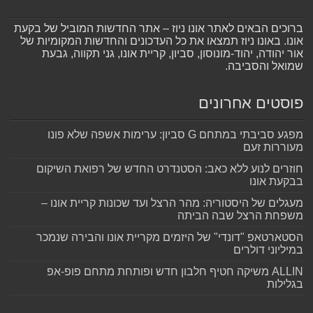
ברוכים הבאים לאתר אונו ניוז – אתר החדשות המוביל של בקעת
אונו. באונו ניוז תמצאו את כל העדכונים והחדשות המקומיות של
אור יהודה, יהוד-מונוסון, סביון, קריית אונו, גני תקווה, גבעת
שמואל והסביבה.
פוסטים אחרונים
מפגע סביבתי במתחם G סביון: ערימות אשפה שלא פונו
מעוררות זעם
חוזרים לנוע ללא כאב: הסטנדרט החדש של רפואת השיקום
בבקעת אונו
מעגלים של היסטוריה: מהר הרצל ועד שכונות קריית אונו –
משפחת הרצל שבה הביתה
הסטארטאפ "דונדי" של היזמים מקריית אונו והבירה שנמכר
במיליוני דולרים
ALLIN משיקה חטיף חלבון חדש ופותחת מתחם פופ-אפ
בגלילות