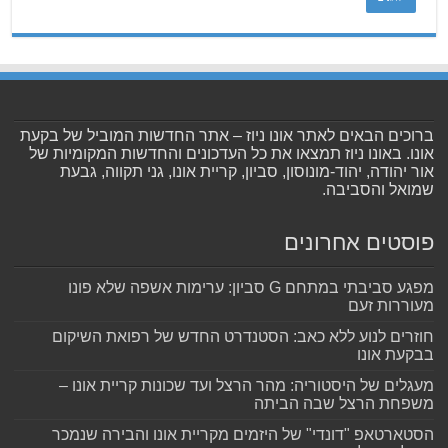
ברוכים הבאים לאתר אונו ניוז – אתר החדשות המוביל של בקעת
אונו. באונו ניוז תמצאו את כל העדכונים והחדשות המקומיות של
אור יהודה, יהוד-מונוסון, סביון, קריית אונו, גני תקווה, גבעת
שמואל והסביבה.
פוסטים אחרונים
מפגע סביבתי במתחם G סביון: ערימות אשפה שלא פונו
מעוררות זעם
חוזרים לנוע ללא כאב: הסטנדרט החדש של רפואת השיקום
בבקעת אונו
מעגלים של היסטוריה: מהר הרצל ועד שכונות קריית אונו –
משפחת הרצל שבה הביתה
הסטארטאפ "דונדי" של היזמים מקריית אונו והבירה שנמכר