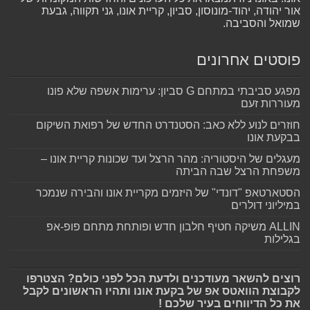
אור יהודה, יהוד-מונוסון, סביון, קריית אונו, גני תקווה, גבעת
שמואל והסביבה.
פוסטים אחרונים
מפגע סביבתי במתחם G סביון: ערימות אשפה שלא פונו
מעוררות זעם
חוזרים לנוע ללא כאב: הסטנדרט החדש של רפואת השיקום
בבקעת אונו
מעגלים של היסטוריה: מהר הרצל ועד שכונות קריית אונו –
משפחת הרצל שבה הביתה
הסטארטאפ "דונדי" של היזמים מקריית אונו והבירה שנמכר
במיליוני דולרים
ALLIN משיקה חטיף חלבון חדש ופותחת מתחם פופ-אפ
בגלילות
רוצים להשאר מעודכנים ולדעת הכל לפני כולם? הצטרפו
לקבוצת הוואטס אפ של בקעת אונו ותהיו הראשונים לקבל
את כל הדיווחים בעיר שלכם !