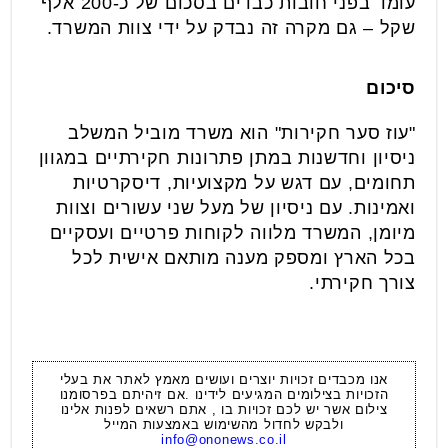
עומד בפני חובות כבדים בסכום של כ-200 אלף
שקל – גם מקרה זה נבדק על ידי צוות המשרד.
סיכום
"עוז סער חקירות" הוא משרד מוביל המשלב
ניסיון וחדשנות במתן פתרונות חקירתיים במגוון
תחומים, עם דגש על מקצועיות, דיסקרטיות
ואמינות. עם ניסיון של מעל שני עשורים וצוות
מיומן, המשרד מלווה לקוחות פרטיים ועסקיים
בכל הארץ ומספק מענה מותאם אישית לכל
צורך חקירתי.
אנו מכבדים זכויות יוצרים ועושים מאמץ לאתר את בעלי
הזכויות בצילומים המגיעים לידינו .אם זיהיתם בפרסומנו
צילום אשר יש לכם זכויות בו , אתם רשאים לפנות אלינו
ולבקש לחדול מהשימוש באמצעות המייל
info@ononews.co.il