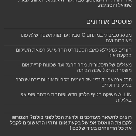
שמואל והסביבה.
פוסטים אחרונים
מפגע סביבתי במתחם G סביון: ערימות אשפה שלא פונו
מעוררות זעם
חוזרים לנוע ללא כאב: הסטנדרט החדש של רפואת השיקום
בבקעת אונו
מעגלים של היסטוריה: מהר הרצל ועד שכונות קריית אונו –
משפחת הרצל שבה הביתה
הסטארטאפ "דונדי" של היזמים מקריית אונו והבירה שנמכר
במיליוני דולרים
ALLIN משיקה חטיף חלבון חדש ופותחת מתחם פופ-אפ
בגלילות
רוצים להשאר מעודכנים ולדעת הכל לפני כולם? הצטרפו
לקבוצת הוואטס אפ של בקעת אונו ותהיו הראשונים לקבל
את כל הדיווחים בעיר שלכם !