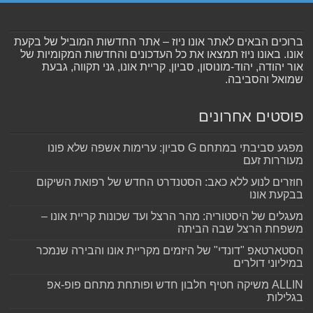
ברוכים הבאים לאתר אונו ניוז – אתר החדשות המוביל של בקעת
אונו. באונו ניוז תמצאו את כל העדכונים והחדשות המקומיות של
אור יהודה, יהוד-מונוסון, סביון, קריית אונו, גני תקווה, גבעת
שמואל והסביבה.
פוסטים אחרונים
מפגע סביבתי במתחם G סביון: ערימות אשפה שלא פונו
מעוררות זעם
חוזרים לנוע ללא כאב: הסטנדרט החדש של רפואת השיקום
בבקעת אונו
מעגלים של היסטוריה: מהר הרצל ועד שכונות קריית אונו –
משפחת הרצל שבה הביתה
הסטארטאפ "דונדי" של היזמים מקריית אונו והבירה שנמכר
במיליוני דולרים
ALLIN משיקה חטיף חלבון חדש ופותחת מתחם פופ-אפ
בגלילות