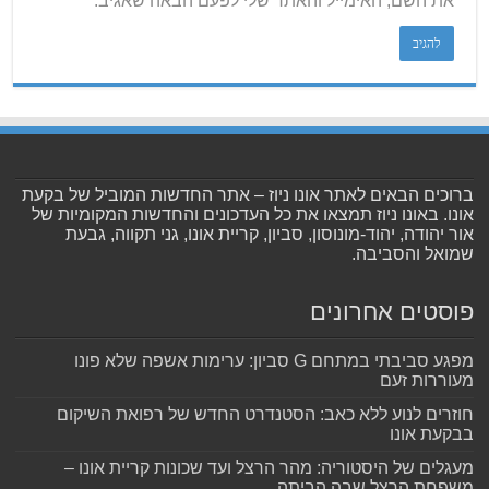
את השם, האימייל והאתר שלי לפעם הבאה שאגיב.
ברוכים הבאים לאתר אונו ניוז – אתר החדשות המוביל של בקעת
אונו. באונו ניוז תמצאו את כל העדכונים והחדשות המקומיות של
אור יהודה, יהוד-מונוסון, סביון, קריית אונו, גני תקווה, גבעת
שמואל והסביבה.
פוסטים אחרונים
מפגע סביבתי במתחם G סביון: ערימות אשפה שלא פונו
מעוררות זעם
חוזרים לנוע ללא כאב: הסטנדרט החדש של רפואת השיקום
בבקעת אונו
מעגלים של היסטוריה: מהר הרצל ועד שכונות קריית אונו –
משפחת הרצל שבה הביתה