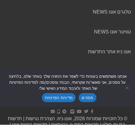
טלגרם אונו NEWS
טוויטר אונו NEWS
אונו ניוז אתר החדשות
אודות ומערכת האתר
אנחנו משתמשים בעוגיות כדי לשפר את החוויה שלך באתר שלנו, בלחיצה
על מסכים, אני מאשר/ת שקראתי, הבנתי ומסכים/מה למדיניות הפרטיות
של האתר ולעיבוד המידע האישי שלי.
מסכים
מדיניות הפרטיות
Powered by
Nintay
© כל הזכויות שמורות 2026, אונו-ניוז.
הצהרת נגישות
|
חדשות
בת ים-חולון
|
חדשות רמת גן-גבעתיים
|
חדשות בקעת אונו
|
תקנון אתר ומדיניות פרטיות
|
מדיניות תיקונים ושקיפות