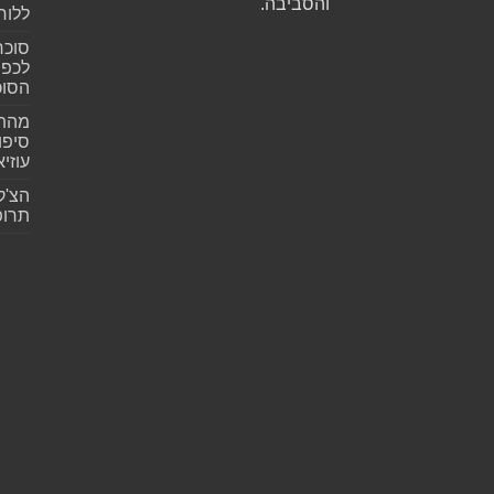
והסביבה.
ללוח
סוכר
לכפי
הסוכ
מהתה
סיפו
עוזיא
הצ'ק
תרופ