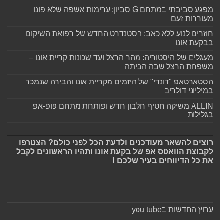
מפגע סביבתי במתחם G סביון: ערימות אשפה שלא פונו
מעוררות זעם
חוזרים לנוע ללא כאב: הסטנדרט החדש של רפואת השיקום
בבקעת אונו
מעגלים של היסטוריה: מהר הרצל ועד שכונות קריית אונו –
משפחת הרצל שבה הביתה
הסטארטאפ "דונדי" של היזמים מקריית אונו והבירה שנמכר
במיליוני דולרים
ALLIN משיקה חטיף חלבון חדש ופותחת מתחם פופ-אפ
בגלילות
רוצים להשאר מעודכנים ולדעת הכל לפני כולם? הצטרפו
לקבוצת הוואטס אפ של בקעת אונו ותהיו הראשונים לקבל
את כל הדיווחים בעיר שלכם !
ערוץ החדשות בyou tube