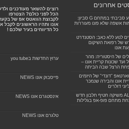
טים אחרונים
רוצים להשאר מעודכנים ולדע
הכל לפני כולם? הצטרפו
מפגע סביבתי במתחם G סביון:
לקבוצת הוואטס אפ של בקעת
ות אשפה שלא פונו מעוררות
אונו ותהיו הראשונים לקבל א
כל הדיווחים בעיר שלכם !
ים לנוע ללא כאב: הסטנדרט
 של רפואת השיקום
ת אונו
ים של היסטוריה: מהר
ערוץ החדשות בyou tube
 ועד שכונות קריית אונו –
חת הרצל שבה הביתה
רטאפ "דונדי" של היזמים
פייסבוק אונו NEWS
ית אונו והבירה שנמכר
וני דולרים
ALLIN משיקה חטיף חלבון חדש
אינסטגרם אונו NEWS
חת מתחם פופ-אפ בגלילות
טלגרם אונו NEWS