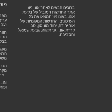
פוס
ברוכים הבאים לאתר אונו ניוז –
אתר החדשות המוביל של בקעת
אונו. באונו ניוז תמצאו את כל
ערימ
העדכונים והחדשות המקומיות של
זעם
אור יהודה, יהוד-מונוסון, סביון,
קריית אונו, גני תקווה, גבעת שמואל
חוזר
והסביבה.
החדש
בבקע
מעגל
הרצל
משפ
הסטא
מקרי
במילי
ופות