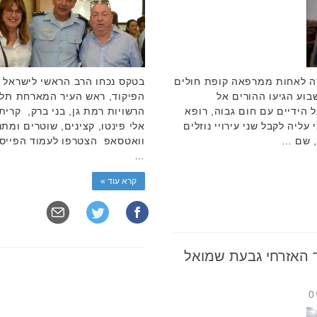
ודה לאחות ממרפאה קופת חולים
בטקס נכחו הרב הראשי לישראל ה
בוע הגיעו ההורים אל
הפיקוד, ראש העיר המארחת תל אב
ת בת 9 חודשים על הידיים עם חום גבוה, רופא
הרשויות רמת גן, בני ברק, קרית
ליה לקבל שני עירויי נוזלים
אלי פינטו, קצינים, שוטרים ומת
, שם …
וואטסאפ הצטרפו לעמוד הפייסבו
…
קרא עוד »
 האזרחי גבעת שמואל
0